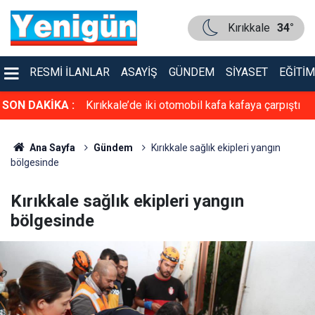
Kırıkkale
34°
RESMI İLANLAR
ASAYIŞ
GÜNDEM
SIYASET
EĞITIM
SON DAKİKA :
Kırıkkale’de iki otomobil kafa kafaya çarpıştı
Ana Sayfa
Gündem
Kırıkkale sağlık ekipleri yangın
bölgesinde
Kırıkkale sağlık ekipleri yangın
bölgesinde