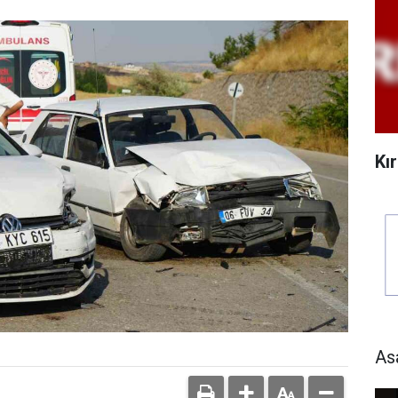
Kı
As