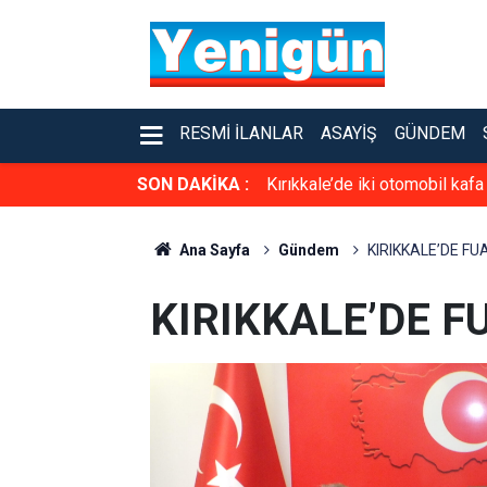
RESMI İLANLAR
ASAYIŞ
GÜNDEM
SON DAKİKA :
Kırıkkale’de iki otomobil kafa
Ana Sayfa
Gündem
KIRIKKALE’DE FU
KIRIKKALE’DE F