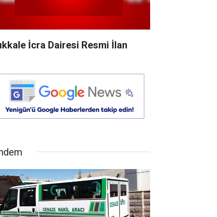
rıkkale İcra Dairesi Resmi İlan
ndem