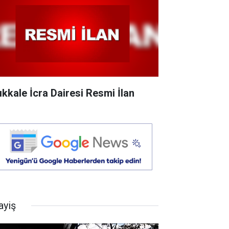
rıkkale İcra Dairesi Resmi İlan
ayiş