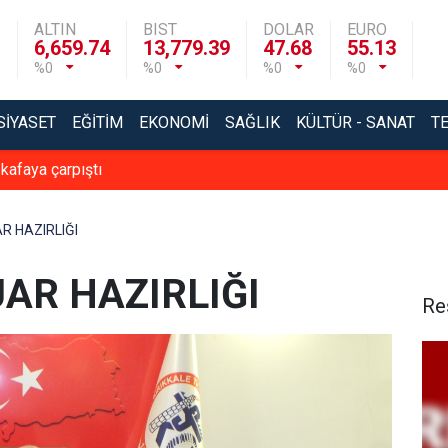
ALTIN
BIST
DOLAR
EURO
6,659.74
13,779.39
47.68
55.13
%0
%0
%0
%0
SIYASET
EĞITIM
EKONOMI
SAĞLIK
KÜLTÜR - SANAT
T
 kafaya çarpıştı
AR HAZIRLIĞI
UAR HAZIRLIĞI
Re