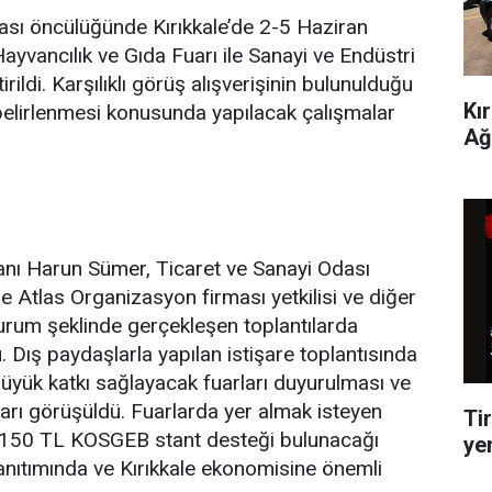
ası öncülüğünde Kırıkkale’de 2-5 Haziran
Hayvancılık ve Gıda Fuarı ile Sanayi ve Endüstri
irildi. Karşılıklı görüş alışverişinin bulunulduğu
Kı
n belirlenmesi konusunda yapılacak çalışmalar
Ağ
anı Harun Sümer, Ticaret ve Sanayi Odası
e Atlas Organizasyon firması yetkilisi ve diğer
rı oturum şeklinde gerçekleşen toplantılarda
u. Dış paydaşlarla yapılan istişare toplantısında
büyük katkı sağlayacak fuarları duyurulması ve
ları görüşüldü. Fuarlarda yer almak isteyen
Tir
 150 TL KOSGEB stant desteği bulunacağı
ye
 tanıtımında ve Kırıkkale ekonomisine önemli