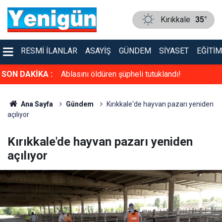
Kırıkkale
35°
RESMI İLANLAR
ASAYIŞ
GÜNDEM
SIYASET
EĞITIM
!
SON DAKİKA :
Ablasını öldüren şüpheli tutuklandı!
Ana Sayfa
Gündem
Kırıkkale'de hayvan pazarı yeniden
açılıyor
Kırıkkale'de hayvan pazarı yeniden
açılıyor