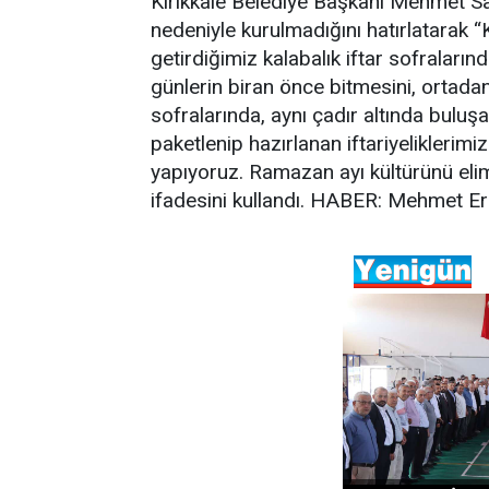
Kırıkkale Belediye Başkanı Mehmet Sayg
nedeniyle kurulmadığını hatırlatarak “
getirdiğimiz kalabalık iftar sofraların
günlerin biran önce bitmesini, ortadan 
sofralarında, aynı çadır altında bulu
paketlenip hazırlanan iftariyeliklerimi
yapıyoruz. Ramazan ayı kültürünü eli
ifadesini kullandı. HABER: Mehmet E