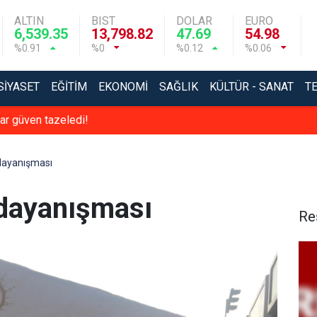
ALTIN
BIST
DOLAR
EURO
6,539.35
13,798.82
47.69
54.98
%0.91
%0
%0.12
%0.06
SIYASET
EĞITIM
EKONOMI
SAĞLIK
KÜLTÜR - SANAT
T
r güven tazeledi!
 dayanışması
r dayanışması
Re