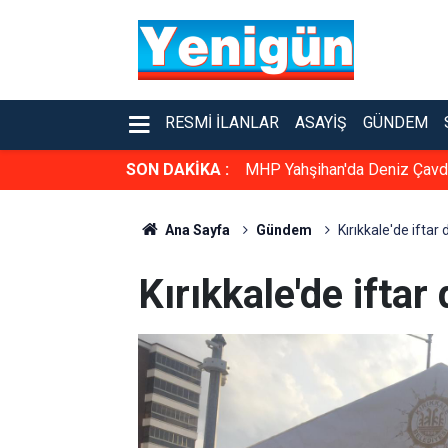
RESMI İLANLAR
ASAYIŞ
GÜNDEM
SON DAKİKA :
MHP Yahşihan'da Deniz Çavda
Ana Sayfa
Gündem
Kırıkkale'de iftar
Kırıkkale'de ifta