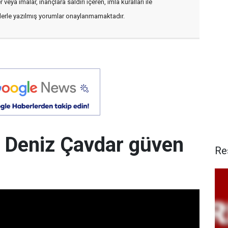
veya imalar, inançlara saldırı içeren, imla kuralları ile
flerle yazılmış yorumlar onaylanmamaktadır.
 Deniz Çavdar güven
Re