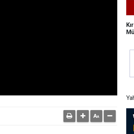
Kı
Mü
Ya