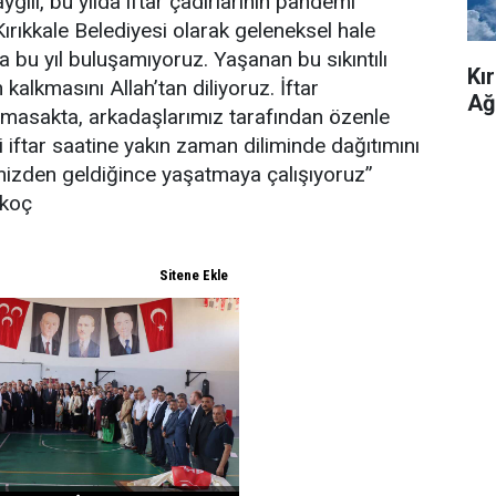
ılı, bu yılda iftar çadırlarının pandemi
Kırıkkale Belediyesi olarak geleneksel hale
da bu yıl buluşamıyoruz. Yaşanan bu sıkıntılı
Kı
kalkmasını Allah’tan diliyoruz. İftar
Ağ
şamasakta, arkadaşlarımız tarafından özenle
zi iftar saatine yakın zaman diliminde dağıtımını
mizden geldiğince yaşatmaya çalışıyoruz”
rkoç