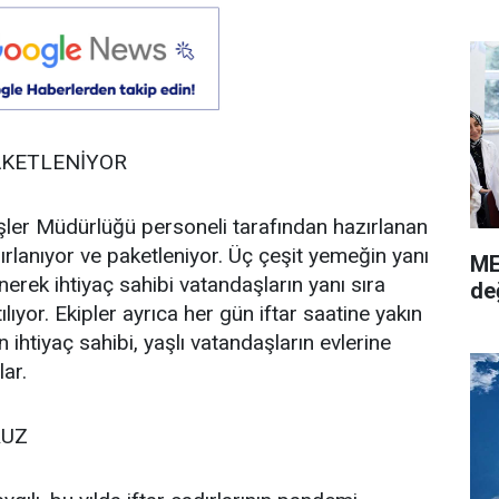
AKETLENİYOR
 İşler Müdürlüğü personeli tarafından hazırlanan
rlanıyor ve paketleniyor. Üç çeşit yemeğin yanı
ME
erek ihtiyaç sahibi vatandaşların yanı sıra
de
ıyor. Ekipler ayrıca her gün iftar saatine yakın
ihtiyaç sahibi, yaşlı vatandaşların evlerine
ar.
RUZ