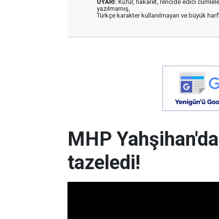
UYARI:
Küfür, hakaret, rencide edici cümleler 
yazılmamış,
Türkçe karakter kullanılmayan ve büyük har
MHP Yahşihan'da
tazeledi!