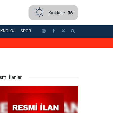
Kırıkkale
36°
EKNOLOJI
SPOR
Konser gibi sünnet düğünü: Kırık
smi İlanlar