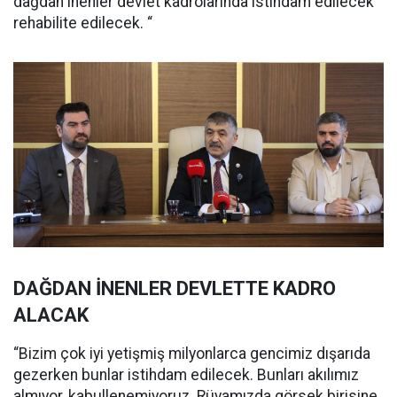
dağdan inenler devlet kadrolarında istihdam edilecek
rehabilite edilecek. “
DAĞDAN İNENLER DEVLETTE KADRO
ALACAK
“Bizim çok iyi yetişmiş milyonlarca gencimiz dışarıda
gezerken bunlar istihdam edilecek. Bunları akılımız
almıyor, kabullenemiyoruz. Rüyamızda görsek birisine