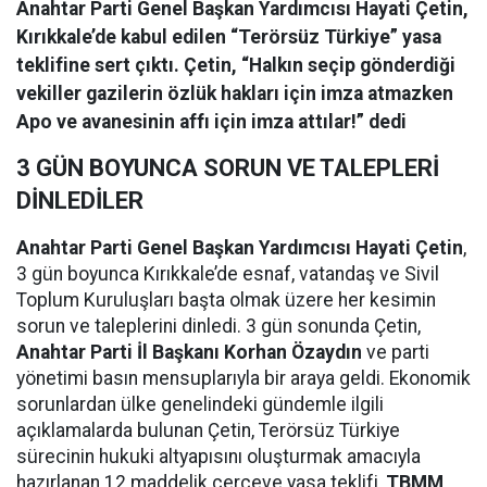
Anahtar Parti Genel Başkan Yardımcısı Hayati Çetin,
Kırıkkale’de kabul edilen “Terörsüz Türkiye” yasa
teklifine sert çıktı. Çetin, “Halkın seçip gönderdiği
vekiller gazilerin özlük hakları için imza atmazken
Apo ve avanesinin affı için imza attılar!” dedi
3 GÜN BOYUNCA SORUN VE TALEPLERİ
DİNLEDİLER
Anahtar Parti Genel Başkan Yardımcısı Hayati Çetin
,
3 gün boyunca Kırıkkale’de esnaf, vatandaş ve Sivil
Toplum Kuruluşları başta olmak üzere her kesimin
sorun ve taleplerini dinledi. 3 gün sonunda Çetin,
Anahtar Parti İl Başkanı Korhan Özaydın
ve parti
yönetimi basın mensuplarıyla bir araya geldi. Ekonomik
sorunlardan ülke genelindeki gündemle ilgili
açıklamalarda bulunan Çetin, Terörsüz Türkiye
sürecinin hukuki altyapısını oluşturmak amacıyla
hazırlanan 12 maddelik çerçeve yasa teklifi,
TBMM