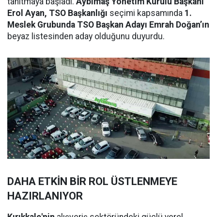
tanıtmaya başladı.
Aybimaş Yönetim Kurulu Başkanı
Erol Ayan, TSO Başkanlığı
seçimi kapsamında
1.
Meslek Grubunda TSO Başkan Adayı Emrah Doğan’ın
beyaz listesinden aday olduğunu duyurdu.
DAHA ETKİN BİR ROL ÜSTLENMEYE
HAZIRLANIYOR
Kırıkkale'nin
alışveriş sektöründeki güçlü yerel