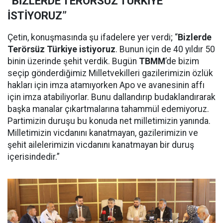
“BİZLERDE TERÖRSÜZ TÜRKİYE
İSTİYORUZ”
Çetin, konuşmasında şu ifadelere yer verdi; “
Bizlerde
Terörsüz Türkiye istiyoruz
. Bunun için de 40 yıldır 50
binin üzerinde şehit verdik. Bugün
TBMM
’de bizim
seçip gönderdiğimiz Milletvekilleri gazilerimizin özlük
hakları için imza atamıyorken Apo ve avanesinin affı
için imza atabiliyorlar. Bunu dallandırıp budaklandırarak
başka manalar çıkartmalarına tahammül edemiyoruz.
Partimizin duruşu bu konuda net milletimizin yanında.
Milletimizin vicdanını kanatmayan, gazilerimizin ve
şehit ailelerimizin vicdanını kanatmayan bir duruş
içerisindedir.”