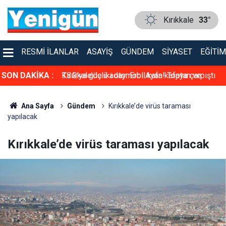
Kırıkkale
33°
RESMI İLANLAR
ASAYIŞ
GÜNDEM
SIYASET
EĞITIM
faya çarpıştı
SON DAKİKA :
TSO’ya güçlü aday: Erol Ayan! Toptan ve
Perakende Gıdacılar Grubunda yarışacak
Ana Sayfa
Gündem
Kırıkkale’de virüs taraması
yapılacak
Kırıkkale’de virüs taraması yapılacak