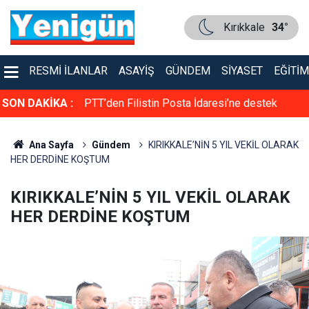
Kırıkkale
34°
RESMI İLANLAR
ASAYIŞ
GÜNDEM
SIYASET
EĞITIM
ne destek
SON DAKİKA :
Bakan Ersoy ile Acun Ilıcalı bir araya geldi
Ana Sayfa
Gündem
KIRIKKALE’NİN 5 YIL VEKİL OLARAK
HER DERDİNE KOŞTUM
KIRIKKALE’NİN 5 YIL VEKİL OLARAK
HER DERDİNE KOŞTUM