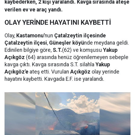
kaybederken, 2 kişi yaralandı. Kavga sırasında ateşe
verilen ev ve araç yandı.
OLAY YERİNDE HAYATINI KAYBETTİ
Olay,
Kastamonu'
nun
Çatalzeytin ilçesinde
Çatalzeytin ilçesi
,
Güneşler köyü
nde meydana geldi.
Edinilen bilgiye göre,
S.T.
(62) ve komşusu
Yakup
Açıkgöz
(64) arasında henüz öğrenilemeyen sebeple
kavga çıktı. Kavga sırasında S.T. silahla
Yakup
Açıkgöz'e
ateş etti. Vurulan
Açıkgöz
olay yerinde
hayatını kaybetti. Kavgada E.F. ise yaralandı.