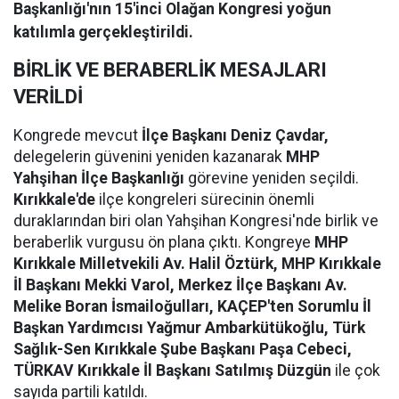
Başkanlığı'nın 15'inci Olağan Kongresi yoğun
katılımla gerçekleştirildi.
BİRLİK VE BERABERLİK MESAJLARI
VERİLDİ
Kongrede mevcut
İlçe Başkanı Deniz Çavdar,
delegelerin güvenini yeniden kazanarak
MHP
Yahşihan İlçe Başkanlığı
görevine yeniden seçildi.
Kırıkkale'de
ilçe kongreleri sürecinin önemli
duraklarından biri olan Yahşihan Kongresi'nde birlik ve
beraberlik vurgusu ön plana çıktı. Kongreye
MHP
Kırıkkale Milletvekili Av. Halil Öztürk, MHP Kırıkkale
İl Başkanı Mekki Varol, Merkez İlçe Başkanı Av.
Melike Boran İsmailoğulları, KAÇEP'ten Sorumlu İl
Başkan Yardımcısı Yağmur Ambarkütükoğlu, Türk
Sağlık-Sen Kırıkkale Şube Başkanı Paşa Cebeci,
TÜRKAV Kırıkkale İl Başkanı Satılmış Düzgün
ile çok
sayıda partili katıldı.