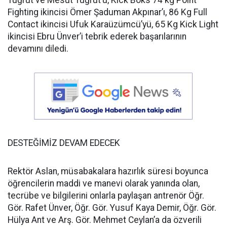
Tuğrut ve Mesut Tuğrut’u, Kick Boks 74 kg Point
Fighting ikincisi Ömer Şaduman Akpınar’ı, 86 Kg Full
Contact ikincisi Ufuk Karaüzümcü’yü, 65 Kg Kick Light
ikincisi Ebru Ünver’i tebrik ederek başarılarının
devamını diledi.
DESTEĞİMİZ DEVAM EDECEK
Rektör Aslan, müsabakalara hazırlık süresi boyunca
öğrencilerin maddi ve manevi olarak yanında olan,
tecrübe ve bilgilerini onlarla paylaşan antrenör Öğr.
Gör. Rafet Ünver, Öğr. Gör. Yusuf Kaya Demir, Öğr. Gör.
Hülya Ant ve Arş. Gör. Mehmet Ceylan’a da özverili