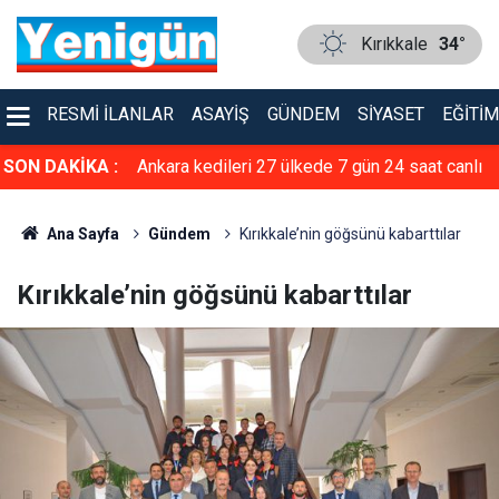
Kırıkkale
34°
RESMI İLANLAR
ASAYIŞ
GÜNDEM
SIYASET
EĞITIM
24 saat canlı
SON DAKİKA :
5G abone sayısı 4 ayda 44,5 milyona ulaştı
Ana Sayfa
Gündem
Kırıkkale’nin göğsünü kabarttılar
Kırıkkale’nin göğsünü kabarttılar