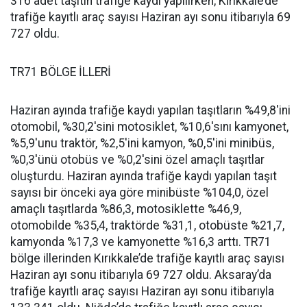
316 adet taşıtın trafiğe kaydı yapılırken, Kırıkkale’de
trafiğe kayıtlı araç sayısı Haziran ayı sonu itibarıyla 69
727 oldu.
TR71 BÖLGE İLLERİ
Haziran ayında trafiğe kaydı yapılan taşıtların %49,8'ini
otomobil, %30,2'sini motosiklet, %10,6'sını kamyonet,
%5,9'unu traktör, %2,5'ini kamyon, %0,5'ini minibüs,
%0,3'ünü otobüs ve %0,2'sini özel amaçlı taşıtlar
oluşturdu. Haziran ayında trafiğe kaydı yapılan taşıt
sayısı bir önceki aya göre minibüste %104,0, özel
amaçlı taşıtlarda %86,3, motosiklette %46,9,
otomobilde %35,4, traktörde %31,1, otobüste %21,7,
kamyonda %17,3 ve kamyonette %16,3 arttı. TR71
bölge illerinden Kırıkkale’de trafiğe kayıtlı araç sayısı
Haziran ayı sonu itibarıyla 69 727 oldu. Aksaray’da
trafiğe kayıtlı araç sayısı Haziran ayı sonu itibarıyla