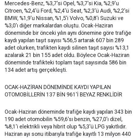
Mercedes-Benz, %3,7'si Opel, %3,7'si Kia, %2,9'u
Citroen, %2,4'ü Ford, %2,4'ü Seat, %2,3'ü Audi, %2,2'si
BMW, %1,9'u Nissan, %1,5'i Volvo, %0,8'i Suzuki ve
%3,0'ı diğer markalardan oluştu. Ocak-Haziran
döneminde bir önceki yılın aynı dönemine göre trafiğe
kaydı yapılan taşıt sayısı %56,5 artarak 607 bin 289
adet olurken, trafikten kaydı silinen taşıt sayısı %13,1
azalarak 21 bin 155 adet oldu. Böylece Ocak-Haziran
döneminde trafikteki toplam taşıt sayısında 586 bin
134 adet artış gerçekleşti.
OCAK-HAZİRAN DÖNEMİNDE KAYDI YAPILAN
OTOMOBİLLERİN 137 BİN 961'İ BEYAZ RENKLİDİR
Ocak-Haziran döneminde trafiğe kaydı yapılan 343 bin
190 adet otomobilin %59,6'sı benzin, %27,0'ı dizel,
%8,1'i elektrikli veya hibrit olup %5,3'ü LPG yakıtlıdır.
Haziran ayı sonu itibarıyla trafiğe kayıtlı 13 milyon 440