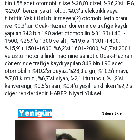
bin 158 adet otomobilin ise %38,0'ı dizel, %36,2'si LPG,
%25,0'ı benzin yakıtlı olup, %0,3'ü elektrikli veya
hibrittir. Yakıt türü bilinmeyen(2) otomobillerin oranı
ise %0,3'tür. Ocak-Haziran döneminde trafiğe kaydı
yapılan 343 bin 190 adet otomobilin %31,3'ü 1401-
1500, %25,9'u 1300 ve altı, %19,6'sı 1301-1400,
%15,9'u 1501-1600, %6,2'si 1601-2000, %0,7'si 2001
ve üstü motor silindir hacmine sahiptir. Ocak-Haziran
döneminde trafiğe kaydı yapılan 343 bin 190 adet
otomobilin %40,2'si beyaz, %28,3'ü gri, %10,5'i mavi,
%7,8'i kırmızı, %6,7'si siyah, %2,1'i turuncu, %1,2'si
kahverengi, %0,6'sı sarı, %0,4'ü yeşil renkli iken %2,2'si
diğer renklerdedir. HABER: Niyazi Yüksel