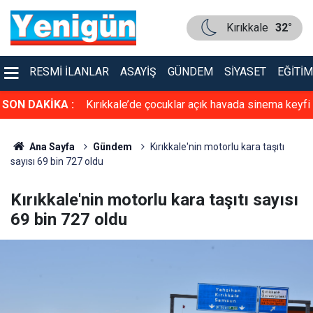
Kırıkkale
32°
RESMI İLANLAR
ASAYIŞ
GÜNDEM
SIYASET
EĞITIM
cın altında ölü
SON DAKİKA :
Kırıkkale’de çocuklar açık havada sinema keyfi
de yakalandı
yaşadı
Ana Sayfa
Gündem
Kırıkkale'nin motorlu kara taşıtı
sayısı 69 bin 727 oldu
Kırıkkale'nin motorlu kara taşıtı sayısı
69 bin 727 oldu