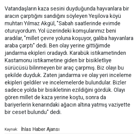
Vatandaşların kaza sesini duyduğunda hayvanlara bir
aracın çarptığını sandığını söyleyen Yeşilova köyü
muhtarı Yılmaz Akgül, "Sabah saatlerinde evimde
oturuyordum. Yol üzerindeki komşularımız beni
aradılar, "millet çevre yoluna koşuyor, galiba hayvanlara
araba çarptı" dedi. Ben olay yerine gittiğimde
jandarma ekipleri oradaydı. Karabük istikametinden
Kastamonu istikametine giden bir bisikletliye
sürücüsü bilinmeyen bir araç çarpmış. Biz olayı bu
şekilde duyduk. Zaten jandarma ve olay yeri inceleme
ekipleri geldiler ve incelemelerde bulundular. Bizler
sadece yolda bir bisikletinin ezildiğini gördük. Olayı
gören millet de kaza yerine koştu, sonra da
bariyerlerin kenarındaki ağacın altına yatmış vaziyette
bir ceset bulundu" dedi.
İhlas Haber Ajansı
Kaynak: