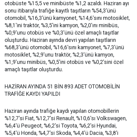
otobüste %15,5 ve minibüste %1,2 azaldı. Haziran ayı
sonu itibarıyla trafiğe kayıtlı taşıtların %54,3'ünü
otomobil, %16,3'ünü kamyonet, %14,6'sını motosiklet,
%8,1'ini traktör, %3,5'ini kamyon, %2,0'ını minibüs,
%0,9'unu otobüs ve %0,3'ünü özel amaçlı taşıtlar
oluşturdu. Haziran ayında devri yapılan taşıtların
%68,3'ünü otomobil, %16,6'sını kamyonet, %7,3'ünü
motosiklet, %2,9'unu traktör, %2,3'ünü kamyon,
%1,9'unu minibüs, %0,5'ini otobüs ve %0,2'sini özel
amaçlı taşıtlar oluşturdu.
HAZİRAN AYINDA 51 BİN 893 ADET OTOMOBİLİN
TRAFİĞE KAYDI YAPILDI
Haziran ayında trafiğe kaydı yapılan otomobillerin
%12,7'si Fiat, %12,7'si Renault, %10,6'sı Volkswagen,
%6,4'ü Peugeot, %6,2'si Toyota, %6,2'si Hyundai,
%5,4'ü Honda, %4,7'si Skoda, %4,4'ü Dacia, %3,8'i