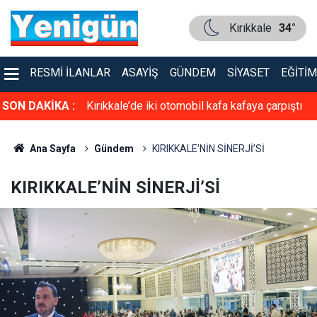
Kırıkkale
34°
RESMI İLANLAR
ASAYIŞ
GÜNDEM
SIYASET
EĞITIM
SON DAKİKA :
Kırıkkale’de iki otomobil kafa kafaya çarpıştı
Ana Sayfa
Gündem
KIRIKKALE’NİN SİNERJİ’Sİ
KIRIKKALE’NİN SİNERJİ’Sİ