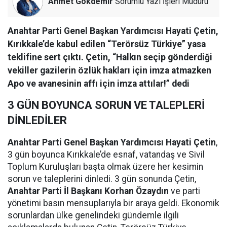
Ahmet Gökdemir
Sorumlu Yazı İşleri Müdürü
Anahtar Parti Genel Başkan Yardımcısı Hayati Çetin,
Kırıkkale’de kabul edilen “Terörsüz Türkiye” yasa
teklifine sert çıktı. Çetin, “Halkın seçip gönderdiği
vekiller gazilerin özlük hakları için imza atmazken
Apo ve avanesinin affı için imza attılar!” dedi
3 GÜN BOYUNCA SORUN VE TALEPLERİ
DİNLEDİLER
Anahtar Parti Genel Başkan Yardımcısı Hayati Çetin
,
3 gün boyunca Kırıkkale’de esnaf, vatandaş ve Sivil
Toplum Kuruluşları başta olmak üzere her kesimin
sorun ve taleplerini dinledi. 3 gün sonunda Çetin,
Anahtar Parti İl Başkanı Korhan Özaydın
ve parti
yönetimi basın mensuplarıyla bir araya geldi. Ekonomik
sorunlardan ülke genelindeki gündemle ilgili