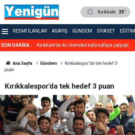
Kırıkkale
35°
RESMI İLANLAR
ASAYIŞ
GÜNDEM
SIYASET
EĞITIM
faya çarpıştı
SON DAKİKA :
TSO’ya güçlü aday: Erol Ayan! Toptan ve
Perakende Gıdacılar Grubunda yarışacak
Ana Sayfa
Gündem
Kırıkkalespor'da tek hedef 3
puan
Kırıkkalespor'da tek hedef 3 puan