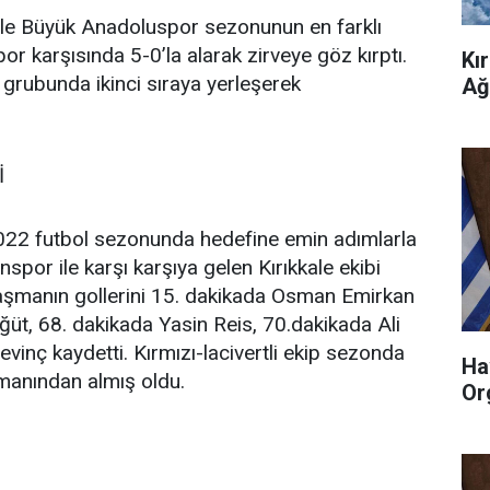
ale Büyük Anadoluspor sezonunun en farklı
or karşısında 5-0’la alarak zirveye göz kırptı.
Kı
le grubunda ikinci sıraya yerleşerek
Ağ
İ
022 futbol sezonunda hedefine emin adımlarla
por ile karşı karşıya gelen Kırıkkale ekibi
ılaşmanın gollerini 15. dakikada Osman Emirkan
üt, 68. dakikada Yasin Reis, 70.dakikada Ali
vinç kaydetti. Kırmızı-lacivertli ekip sezonda
Ha
smanından almış oldu.
Or