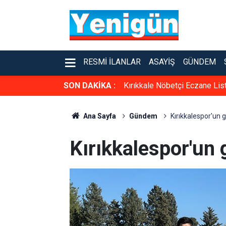
RESMI İLANLAR
ASAYIŞ
GÜNDEM
SON DAKİKA :
Kırıkkale Nöbetçi Eczane Lis
Ana Sayfa
Gündem
Kırıkkalespor'un 
Kırıkkalespor'un 