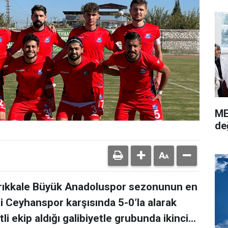
ME
de
ırıkkale Büyük Anadoluspor sezonunun en
isi Ceyhanspor karşısında 5-0’la alarak
li ekip aldığı galibiyetle grubunda ikinci...