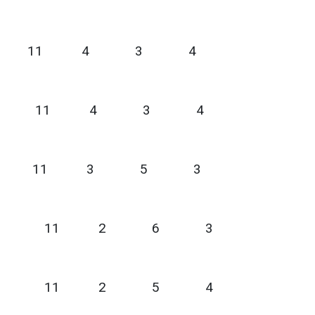
OL KULÜBÜ 11 4 3 4
Ç OFSPOR 11 4 3 4
ESPOR 11 3 5 3
AKA 11 2 6 3
EN 11 2 5 4