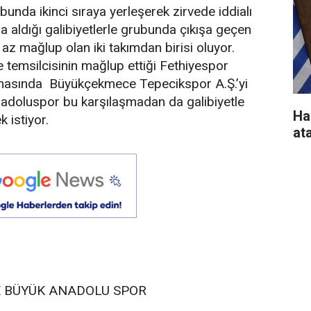
ubunda ikinci sıraya yerleşerek zirvede iddialı
 aldığı galibiyetlerle grubunda çıkışa geçen
n az mağlup olan iki takımdan birisi oluyor.
le temsilcisinin mağlup ettiği Fethiyespor
ahasında Büyükçekmece Tepecikspor A.Ş.’yi
adoluspor bu karşılaşmadan da galibiyetle
Ha
 istiyor.
at
 BÜYÜK ANADOLU SPOR