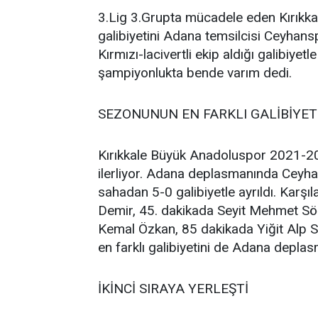
3.Lig 3.Grupta mücadele eden Kırıkk
galibiyetini Adana temsilcisi Ceyhansp
Kırmızı-lacivertli ekip aldığı galibiyet
şampiyonlukta bende varım dedi.
SEZONUNUN EN FARKLI GALİBİYET
Kırıkkale Büyük Anadoluspor 2021-2
ilerliyor. Adana deplasmanında Ceyhans
sahadan 5-0 galibiyetle ayrıldı. Karş
Demir, 45. dakikada Seyit Mehmet Söğ
Kemal Özkan, 85 dakikada Yiğit Alp Se
en farklı galibiyetini de Adana depla
İKİNCİ SIRAYA YERLEŞTİ