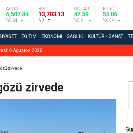
ALTIN
BIST
DOLAR
EURO
6,507.84
13,703.13
47.59
55.06
%0.24
%0
%0.01
%0.04
SIYASET
EĞITIM
EKONOMI
SAĞLIK
KÜLTÜR - SANAT
T
tesi: 6 Ağustos 2026
gözü zirvede
gözü zirvede
Gü