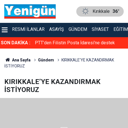
Kırıkkale
36°
RESMI İLANLAR
ASAYIŞ
GÜNDEM
SIYASET
EĞITIM
rol altına alma
SON DAKİKA :
PTT’den Filistin Posta İdaresi’ne destek
Ana Sayfa
Gündem
KIRIKKALE’YE KAZANDIRMAK
İSTİYORUZ
KIRIKKALE’YE KAZANDIRMAK
İSTİYORUZ