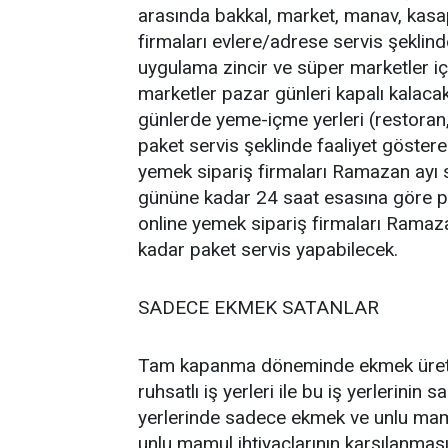
arasında bakkal, market, manav, kasap,
firmaları evlere/adrese servis şeklinde
uygulama zincir ve süper marketler içi
marketler pazar günleri kapalı kalaca
günlerde yeme-içme yerleri (restoran,
paket servis şeklinde faaliyet göstere
yemek sipariş firmaları Ramazan ay
gününe kadar 24 saat esasına göre pak
online yemek sipariş firmaları Ramaza
kadar paket servis yapabilecek.
SADECE EKMEK SATANLAR
Tam kapanma döneminde ekmek üretimi
ruhsatlı iş yerleri ile bu iş yerlerinin
yerlerinde sadece ekmek ve unlu mamul
unlu mamul ihtiyaçlarının karşılanması