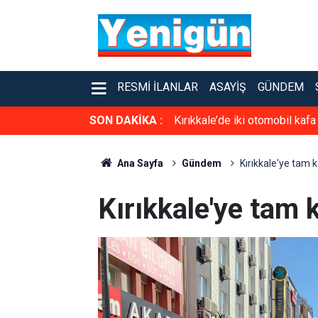
RESMI İLANLAR
ASAYIŞ
GÜNDEM
SON DAKİKA :
Kırıkkale’de iki otomobil kafa
Ana Sayfa
Gündem
Kırıkkale'ye tam
Kırıkkale'ye tam