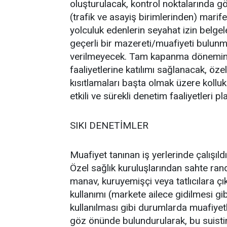
oluşturulacak, kontrol noktalarında gö
(trafik ve asayiş birimlerinden) marife
yolculuk edenlerin seyahat izin belge
geçerli bir mazereti/muafiyeti bulunma
verilmeyecek. Tam kapanma döneminde
faaliyetlerine katılımı sağlanacak, öze
kısıtlamaları başta olmak üzere kolluk 
etkili ve sürekli denetim faaliyetleri 
SIKI DENETİMLER
Muafiyet tanınan iş yerlerinde çalışıl
Özel sağlık kuruluşlarından sahte rand
manav, kuruyemişçi veya tatlıcılara çı
kullanımı (markete ailece gidilmesi gib
kullanılması gibi durumlarda muafiyetle
göz önünde bulundurularak, bu suistim