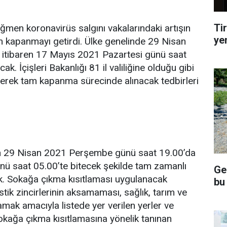
Tir
ağmen koronavirüs salgını vakalarındaki artışın
ye
 kapanmayı getirdi. Ülke genelinde 29 Nisan
itibaren 17 Mayıs 2021 Pazartesi günü saat
 İçişleri Bakanlığı 81 il valiliğine olduğu gibi
ererek tam kapanma sürecinde alınacak tedbirleri
zın 29 Nisan 2021 Perşembe günü saat 19.00’da
ü saat 05.00’te bitecek şekilde tam zamanlı
Ge
k. Sokağa çıkma kısıtlaması uygulanacak
bu
istik zincirlerinin aksamaması, sağlık, tarım ve
lamak amacıyla listede yer verilen yerler ve
Sokağa çıkma kısıtlamasına yönelik tanınan