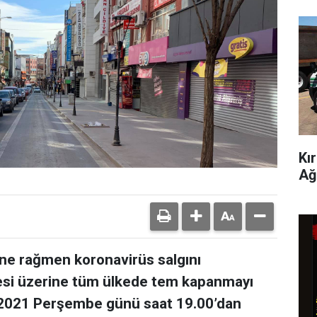
Kı
Ağ
ine rağmen koronavirüs salgını
esi üzerine tüm ülkede tem kapanmayı
n 2021 Perşembe günü saat 19.00’dan