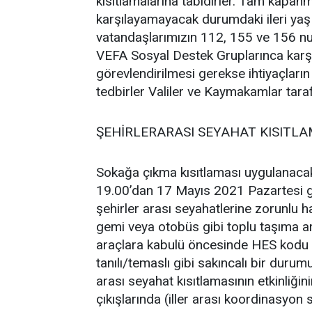
kısıtlamalarına tabidirler. Tam kapanm
karşılayamayacak durumdaki ileri yaş 
vatandaşlarımızın 112, 155 ve 156 numa
VEFA Sosyal Destek Gruplarınca karş
görevlendirilmesi gerekse ihtiyaçların
tedbirler Valiler ve Kaymakamlar tara
ŞEHİRLERARASI SEYAHAT KISITLA
Sokağa çıkma kısıtlaması uygulanac
19.00’dan 17 Mayıs 2021 Pazartesi g
şehirler arası seyahatlerine zorunlu ha
gemi veya otobüs gibi toplu taşıma ar
araçlara kabulü öncesinde HES kodu
tanılı/temaslı gibi sakıncalı bir duru
arası seyahat kısıtlamasının etkinliğini
çıkışlarında (iller arası koordinasyon