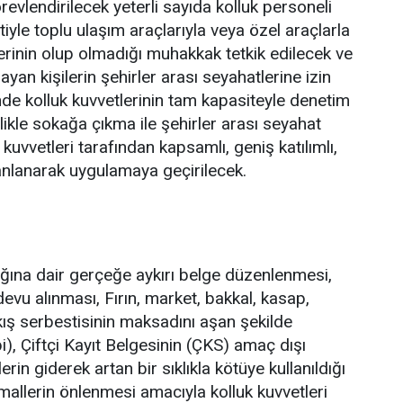
revlendirilecek yeterli sayıda kolluk personeli
tiyle toplu ulaşım araçlarıyla veya özel araçlarla
lerinin olup olmadığı muhakkak tetkik edilecek ve
yan kişilerin şehirler arası seyahatlerine izin
 kolluk kuvvetlerinin tam kapasiteyle denetim
llikle sokağa çıkma ile şehirler arası seyahat
kuvvetleri tarafından kapsamlı, geniş katılımlı,
planlanarak uygulamaya geçirilecek.
dığına dair gerçeğe aykırı belge düzenlenmesi,
evu alınması, Fırın, market, bakkal, kasap,
kış serbestisinin maksadını aşan şekilde
i), Çiftçi Kayıt Belgesinin (ÇKS) amaç dışı
rin giderek artan bir sıklıkla kötüye kullanıldığı
allerin önlenmesi amacıyla kolluk kuvvetleri