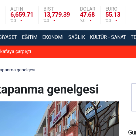
ALTIN
BIST
DOLAR
EURO
6,659.71
13,779.39
47.68
55.13
%0
%0
%0
%0
SIYASET
EĞITIM
EKONOMI
SAĞLIK
KÜLTÜR - SANAT
T
 kafaya çarpıştı
 kapanma genelgesi
 kapanma genelgesi
Gü