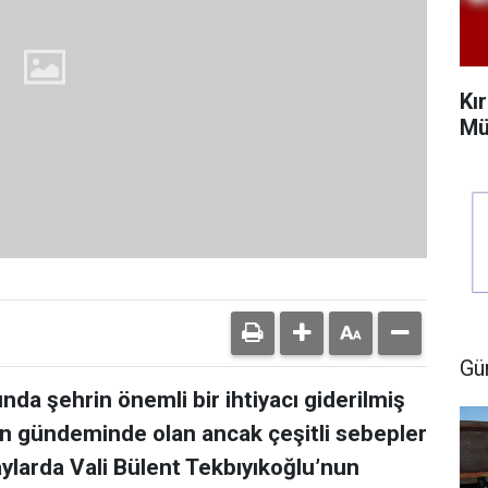
Kı
Mü
Gü
a şehrin önemli bir ihtiyacı giderilmiş
in gündeminde olan ancak çeşitli sebepler
aylarda Vali Bülent Tekbıyıkoğlu’nun