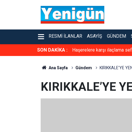
RESMI İLANLAR
ASAYIŞ
GÜNDEM
SON DAKİKA :
Haşerelere karşı ilaçlama sef
Ana Sayfa
Gündem
KIRIKKALE’YE YE
KIRIKKALE’YE Y