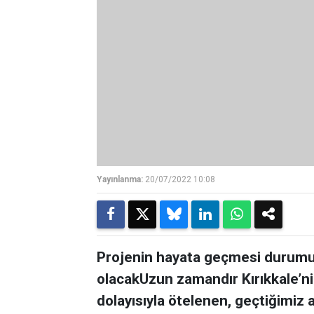
Yayınlanma:
20/07/2022 10:08
Projenin hayata geçmesi durumund
olacakUzun zamandır Kırıkkale’n
dolayısıyla ötelenen, geçtiğimiz 