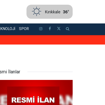
Kırıkkale
36°
EKNOLOJI
SPOR
Emekli banka promosyonları günc
smi İlanlar