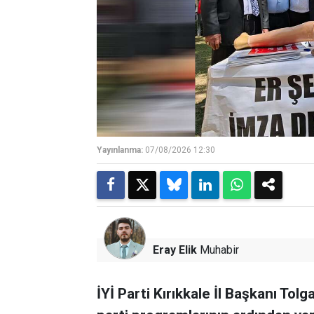
Yayınlanma:
07/08/2026 12:30
Eray Elik
Muhabir
İYİ Parti Kırıkkale İl Başkanı Tol