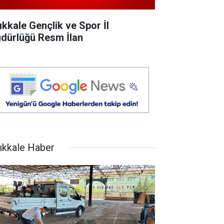
rıkkale Gençlik ve Spor İl
dürlüğü Resm İlan
rıkkale Haber