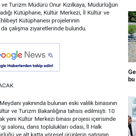
ültür ve Turizm Müdürü Onur Kızılkaya, Müdürlüğün
adığı Kütüphane, Kültür Merkezi, İl Kültür ve
libeyt Kütüphanesi projelerinin
da çalışma ziyaretlerinde bulundu.
Ge
bu
LACAK
eydanı yakınında bulunan eski valilik binasının
tür ve Turizm Bakanlığına tahsis edilmişti. 10
k yeni Kültür Merkezi binası projesi içerisinde
gi salonu, dans toplulukları odası, İl Halk
lüğü ve alt katta yöresel ürünlerin satışının