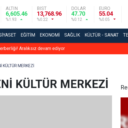
ALTIN
BIST
DOLAR
EURO
6,605.46
13,768.96
47.70
55.04
%1.93
%0.22
%0.12
%0.05
SIYASET
EĞITIM
EKONOMI
SAĞLIK
KÜLTÜR - SANAT
T
erberliği! Aralıksız devam ediyor
Nİ KÜLTÜR MERKEZİ
ENİ KÜLTÜR MERKEZİ
Re