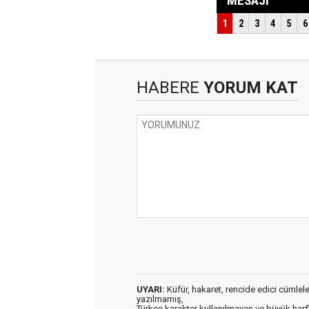
HABERE
YORUM KAT
UYARI:
Küfür, hakaret, rencide edici cümleler 
yazılmamış,
Türkçe karakter kullanılmayan ve büyük har