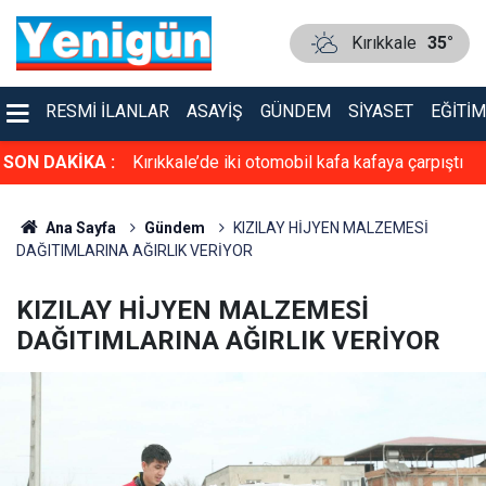
Kırıkkale
35°
RESMI İLANLAR
ASAYIŞ
GÜNDEM
SIYASET
EĞITIM
faya çarpıştı
SON DAKİKA :
TSO’ya güçlü aday: Erol Ayan! Toptan ve
Perakende Gıdacılar Grubunda yarışacak
Ana Sayfa
Gündem
KIZILAY HİJYEN MALZEMESİ
DAĞITIMLARINA AĞIRLIK VERİYOR
KIZILAY HİJYEN MALZEMESİ
DAĞITIMLARINA AĞIRLIK VERİYOR