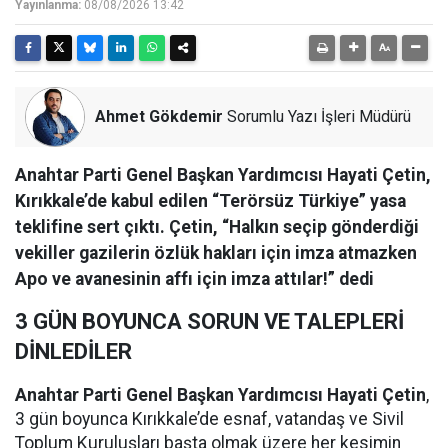
Yayınlanma:
08/08/2026 13:42
Ahmet Gökdemir
Sorumlu Yazı İşleri Müdürü
Anahtar Parti Genel Başkan Yardımcısı Hayati Çetin,
Kırıkkale’de kabul edilen “Terörsüz Türkiye” yasa
teklifine sert çıktı. Çetin, “Halkın seçip gönderdiği
vekiller gazilerin özlük hakları için imza atmazken
Apo ve avanesinin affı için imza attılar!” dedi
3 GÜN BOYUNCA SORUN VE TALEPLERİ
DİNLEDİLER
Anahtar Parti Genel Başkan Yardımcısı Hayati Çetin
,
3 gün boyunca Kırıkkale’de esnaf, vatandaş ve Sivil
Toplum Kuruluşları başta olmak üzere her kesimin