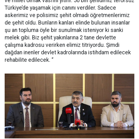
ve millet olmak vasfını yitirir. 50 bin şehidimiz terörsüz
Türkiye’de yaşamak için canını verdiler. Sadece
askerimiz ve polisimiz şehit olmadı öğretmenlerimiz
de şehit oldu. Bunların kanları elinde bulunan insanlar
şu an topluma öyle bir sunulmak isteniyor ki sanki
melek gibi. Biz şehit yakınlarına 2 tane devlette
çalışma kadrosu verirken elimiz titriyordu. Şimdi
dağdan inenler devlet kadrolarında istihdam edilecek
rehabilite edilecek. “