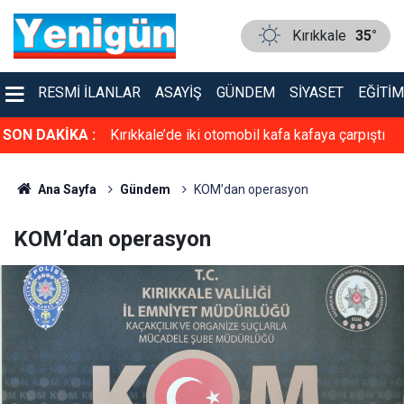
Kırıkkale
35°
RESMI İLANLAR
ASAYIŞ
GÜNDEM
SIYASET
EĞITIM
SON DAKİKA :
Kırıkkale’de iki otomobil kafa kafaya çarpıştı
Ana Sayfa
Gündem
KOM’dan operasyon
KOM’dan operasyon