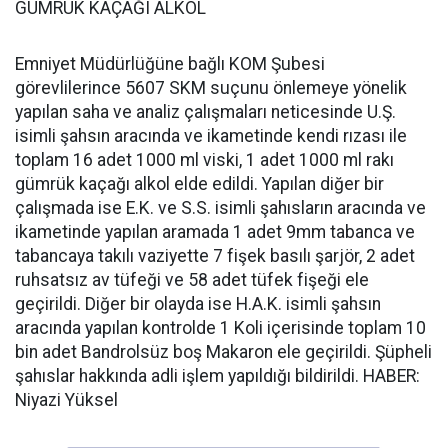
GÜMRÜK KAÇAĞI ALKOL
Emniyet Müdürlüğüne bağlı KOM Şubesi
görevlilerince 5607 SKM suçunu önlemeye yönelik
yapılan saha ve analiz çalışmaları neticesinde U.Ş.
isimli şahsın aracında ve ikametinde kendi rızası ile
toplam 16 adet 1000 ml viski, 1 adet 1000 ml rakı
gümrük kaçağı alkol elde edildi. Yapılan diğer bir
çalışmada ise E.K. ve S.S. isimli şahısların aracında ve
ikametinde yapılan aramada 1 adet 9mm tabanca ve
tabancaya takılı vaziyette 7 fişek basılı şarjör, 2 adet
ruhsatsız av tüfeği ve 58 adet tüfek fişeği ele
geçirildi. Diğer bir olayda ise H.A.K. isimli şahsın
aracında yapılan kontrolde 1 Koli içerisinde toplam 10
bin adet Bandrolsüz boş Makaron ele geçirildi. Şüpheli
şahıslar hakkında adli işlem yapıldığı bildirildi. HABER:
Niyazi Yüksel