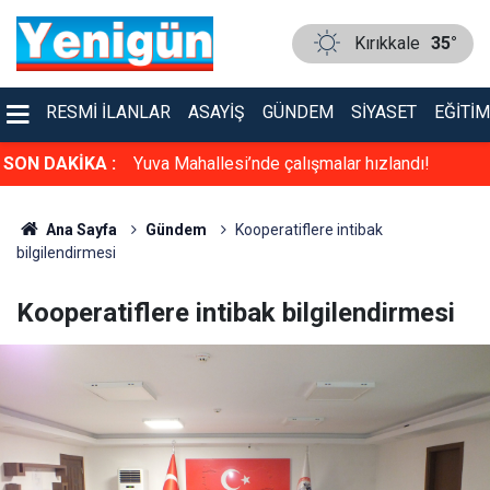
Kırıkkale
35°
RESMI İLANLAR
ASAYIŞ
GÜNDEM
SIYASET
EĞITIM
ü! Aynı sofrayı
SON DAKİKA :
Yuva Mahallesi’nde çalışmalar hızlandı!
Ana Sayfa
Gündem
Kooperatiflere intibak
bilgilendirmesi
Kooperatiflere intibak bilgilendirmesi