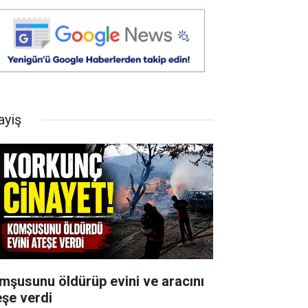
ayiş
mşusunu öldürüp evini ve aracını
eşe verdi