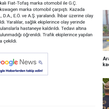
kalı Fiat-Tofaş marka otomobil ile G.Ç.
lkswagen marka otomobil çarpıştı. Kazada
 D.A., E.Ö. ve A.Ş. yaralandı. İhbar üzerine olay
ldi. Yaralılar, sağlık ekiplerince olay yerinde
anslarla hastaneye kaldırıldı. Tedavi altına
 bulunmadığı öğrenildi. Trafik ekiplerince yapılan
 çekildi.
Ar
ka