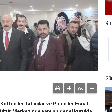
Kı
Gü
Köfteciler Tatlıcılar ve Pideciler Esnaf
 Kültür Merkezinde yapılan genel kurulda