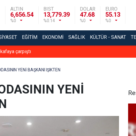
ALTIN
BIST
DOLAR
EURO
6,656.54
13,779.39
47.68
55.13
%0
%0.14
%0
%0
SIYASET
EĞITIM
EKONOMI
SAĞLIK
KÜLTÜR - SANAT
T
 kafaya çarpıştı
ASININ YENİ BAŞKANI IŞIKTEN
ODASININ YENİ
Re
EN