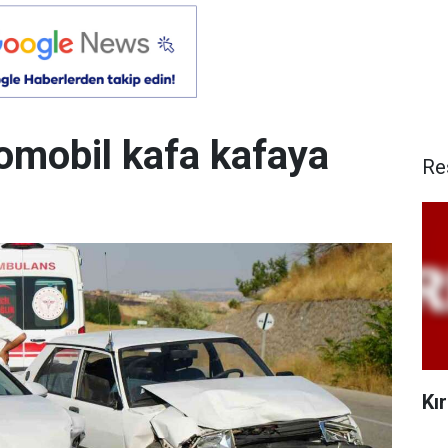
otomobil kafa kafaya
Re
Kı