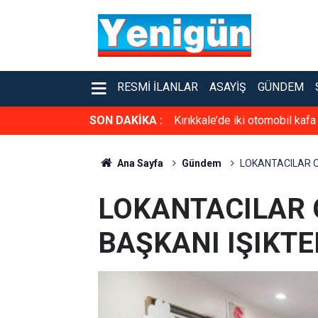
RESMI İLANLAR
ASAYIŞ
GÜNDEM
SON DAKİKA :
Kırıkkale’de iki otomobil kafa
Ana Sayfa
Gündem
LOKANTACILAR OD
LOKANTACILAR 
BAŞKANI IŞIKT