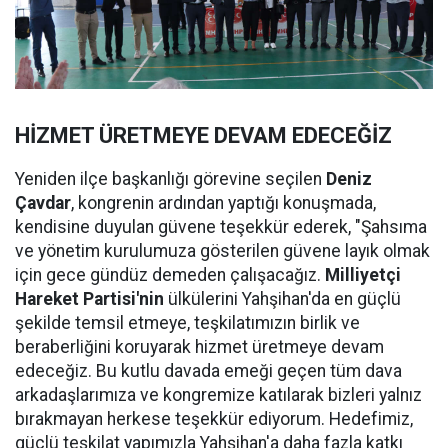
HİZMET ÜRETMEYE DEVAM EDECEĞİZ
Yeniden ilçe başkanlığı görevine seçilen
Deniz
Çavdar
, kongrenin ardından yaptığı konuşmada,
kendisine duyulan güvene teşekkür ederek, "Şahsıma
ve yönetim kurulumuza gösterilen güvene layık olmak
için gece gündüz demeden çalışacağız.
Milliyetçi
Hareket Partisi'nin
ülkülerini Yahşihan'da en güçlü
şekilde temsil etmeye, teşkilatımızın birlik ve
beraberliğini koruyarak hizmet üretmeye devam
edeceğiz. Bu kutlu davada emeği geçen tüm dava
arkadaşlarımıza ve kongremize katılarak bizleri yalnız
bırakmayan herkese teşekkür ediyorum. Hedefimiz,
güçlü teşkilat yapımızla Yahşihan'a daha fazla katkı