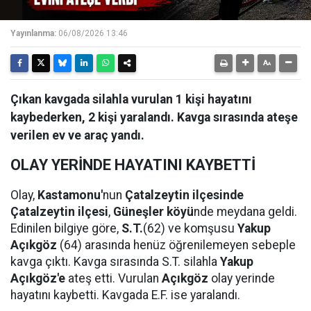
Yayınlanma:
06/08/2026 13:46
Çıkan kavgada silahla vurulan 1 kişi hayatını
kaybederken, 2 kişi yaralandı. Kavga sırasında ateşe
verilen ev ve araç yandı.
OLAY YERİNDE HAYATINI KAYBETTİ
Olay,
Kastamonu'
nun
Çatalzeytin ilçesinde
Çatalzeytin ilçesi
,
Güneşler köyü
nde meydana geldi.
Edinilen bilgiye göre,
S.T.
(62) ve komşusu
Yakup
Açıkgöz
(64) arasında henüz öğrenilemeyen sebeple
kavga çıktı. Kavga sırasında S.T. silahla
Yakup
Açıkgöz'e
ateş etti. Vurulan
Açıkgöz
olay yerinde
hayatını kaybetti. Kavgada E.F. ise yaralandı.