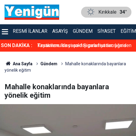
Kırıkkale
34°
RESMI İLANLAR
ASAYIŞ
GÜNDEM
SIYASET
EĞITIM
atları yeniden
SON DAKİKA :
Kastamonu’da yasa dışı palamut avcılığına
geçit yok: 4 kişiye para cezası uygulandı
Ana Sayfa
Gündem
Mahalle konaklarında bayanlara
yönelik eğitim
Mahalle konaklarında bayanlara
yönelik eğitim