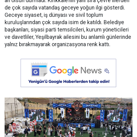
an olsun durmadı. Kırıkkale’nin yanı sıra çevre illerden
de çok sayıda vatandaş geceye yoğun ilgi gösterdi.
Geceye siyaset, iş dünyası ve sivil toplum
kuruluşlarından çok sayıda isim de katıldı. Belediye
başkanları, siyasi parti temsilcileri, kurum yöneticileri
ve davetliler, Yeşilbayrak ailesini bu anlamlı günlerinde
yalnız bırakmayarak organizasyona renk kattı.