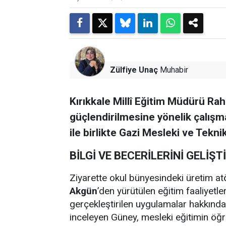
Zülfiye Unaç
Muhabir
Kırıkkale Millî Eğitim Müdürü Ra
güçlendirilmesine yönelik çalış
ile birlikte Gazi Mesleki ve Tekni
BİLGİ VE BECERİLERİNİ GELİŞT
Ziyarette okul bünyesindeki üretim at
Akgün
’den yürütülen eğitim faaliyetle
gerçekleştirilen uygulamalar hakkında 
inceleyen Güney, mesleki eğitimin öğren