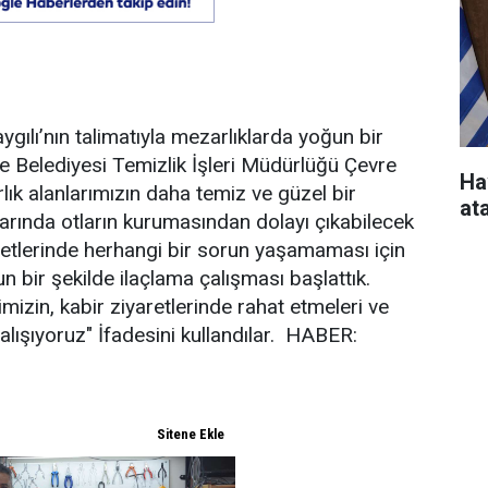
gılı’nın talimatıyla mezarlıklarda yoğun bir
ale Belediyesi Temizlik İşleri Müdürlüğü Çevre
Ha
rlık alanlarımızın daha temiz ve güzel bir
at
rında otların kurumasından dolayı çıkabilecek
retlerinde herhangi bir sorun yaşamaması için
n bir şekilde ilaçlama çalışması başlattık.
izin, kabir ziyaretlerinde rahat etmeleri ve
çalışıyoruz" İfadesini kullandılar. HABER: