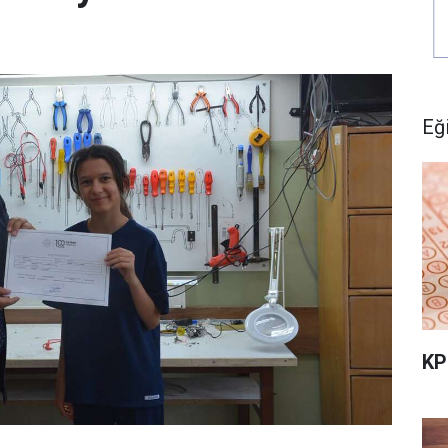
Eğ
KP