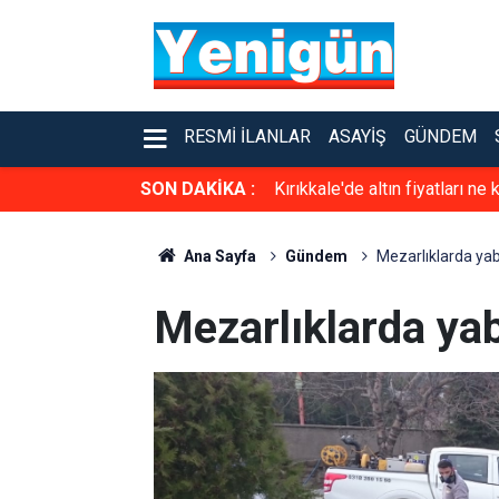
RESMI İLANLAR
ASAYIŞ
GÜNDEM
SON DAKİKA :
Kırıkkale'de altın fiyatları n
Ana Sayfa
Gündem
Mezarlıklarda yab
Mezarlıklarda ya