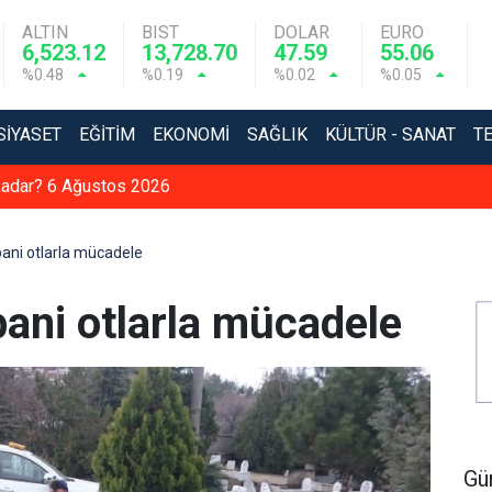
ALTIN
BIST
DOLAR
EURO
6,523.12
13,728.70
47.59
55.06
%0.48
%0.19
%0.02
%0.05
SIYASET
EĞITIM
EKONOMI
SAĞLIK
KÜLTÜR - SANAT
T
e kadar? 6 Ağustos 2026
ani otlarla mücadele
bani otlarla mücadele
Gü