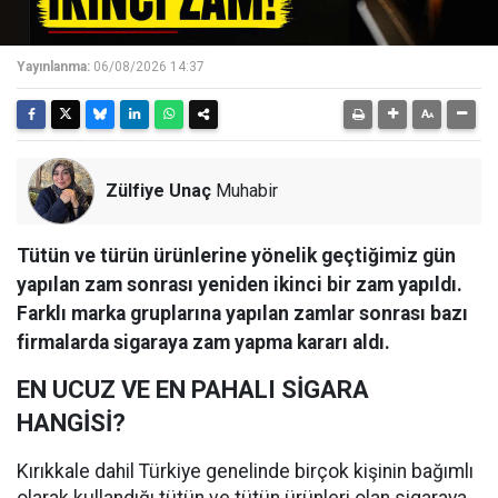
Yayınlanma:
06/08/2026 14:37
Zülfiye Unaç
Muhabir
Tütün ve türün ürünlerine yönelik geçtiğimiz gün
yapılan zam sonrası yeniden ikinci bir zam yapıldı.
Farklı marka gruplarına yapılan zamlar sonrası bazı
firmalarda sigaraya zam yapma kararı aldı.
EN UCUZ VE EN PAHALI SİGARA
HANGİSİ?
Kırıkkale dahil Türkiye genelinde birçok kişinin bağımlı
olarak kullandığı tütün ve tütün ürünleri olan sigaraya