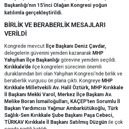
Başkanlığı'nın 15'inci Olağan Kongresi yoğun
katılımla gerçekleştirildi.
BİRLİK VE BERABERLİK MESAJLARI
VERİLDİ
Kongrede mevcut
İlçe Başkanı Deniz Çavdar,
delegelerin güvenini yeniden kazanarak
MHP
Yahşihan İlçe Başkanlığı
görevine yeniden seçildi.
Kırıkkale'de
ilçe kongreleri sürecinin önemli
duraklarından biri olan Yahşihan Kongresi'nde birlik ve
beraberlik vurgusu ön plana çıktı. Kongreye
MHP
Kırıkkale Milletvekili Av. Halil Öztürk, MHP Kırıkkale
İl Başkanı Mekki Varol, Merkez İlçe Başkanı Av.
Melike Boran İsmailoğulları, KAÇEP'ten Sorumlu İl
Başkan Yardımcısı Yağmur Ambarkütükoğlu, Türk
Sağlık-Sen Kırıkkale Şube Başkanı Paşa Cebeci,
TÜRKAV Kırıkkale İl Başkanı Satılmış Düzgün
ile çok
sayıda partili katıldı.