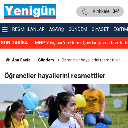
Kırıkkale
34°
RESMI İLANLAR
ASAYIŞ
GÜNDEM
SIYASET
EĞITIM
üven tazeledi!
SON DAKİKA :
Konser gibi sünnet düğünü: Kırıkkale bu düğün
konuşuyor
Ana Sayfa
Gündem
Öğrenciler hayallerini resmettiler
Öğrenciler hayallerini resmettiler