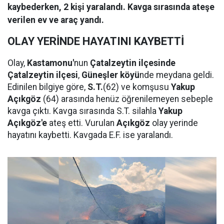
kaybederken, 2 kişi yaralandı. Kavga sırasında ateşe
verilen ev ve araç yandı.
OLAY YERİNDE HAYATINI KAYBETTİ
Olay,
Kastamonu'
nun
Çatalzeytin ilçesinde
Çatalzeytin ilçesi
,
Güneşler köyü
nde meydana geldi.
Edinilen bilgiye göre,
S.T.
(62) ve komşusu
Yakup
Açıkgöz
(64) arasında henüz öğrenilemeyen sebeple
kavga çıktı. Kavga sırasında S.T. silahla
Yakup
Açıkgöz'e
ateş etti. Vurulan
Açıkgöz
olay yerinde
hayatını kaybetti. Kavgada E.F. ise yaralandı.