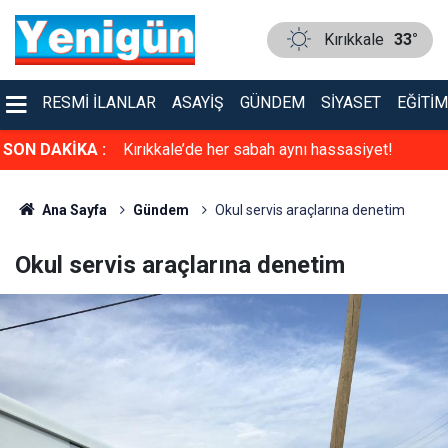
Kırıkkale
33°
RESMI İLANLAR
ASAYIŞ
GÜNDEM
SIYASET
EĞITIM
u İlke Özyüksel
SON DAKİKA :
Kırıkkale’de her sabah aynı hassasiyet!
Ana Sayfa
Gündem
Okul servis araçlarına denetim
Okul servis araçlarına denetim