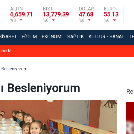
ALTIN
BIST
DOLAR
EURO
6,659.71
13,779.39
47.68
55.13
%0
%0
%0
%0
SIYASET
EĞITIM
EKONOMI
SAĞLIK
KÜLTÜR - SANAT
T
landı!
ı Besleniyorum
ı Besleniyorum
Re