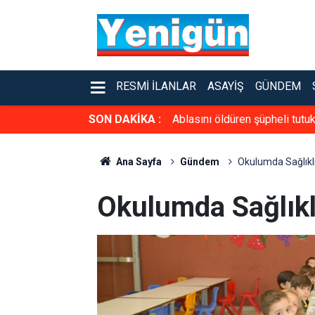
RESMI İLANLAR
ASAYIŞ
GÜNDEM
SON DAKİKA :
Ablasını öldüren şüpheli tutuk
Ana Sayfa
Gündem
Okulumda Sağlıkl
Okulumda Sağlıkl