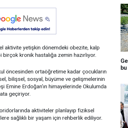
l aktivite yetişkin dönemdeki obezite, kalp
i birçok kronik hastalığa zemin hazırlıyor.
Ge
bu
okul öncesinden ortaöğretime kadar çocukların
el, bilişsel, sosyal, büyüme ve gelişmelerinin
eşi Emine Erdoğan'ın himayelerinde Okulumda
ata geçiriyor.
idorlarında aktiviteler planlayıp fiziksel
re sağlıklı bir yaşam için rehberlik ediliyor.