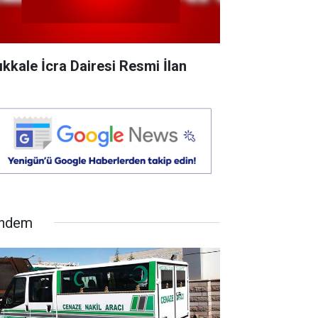
rıkkale İcra Dairesi Resmi İlan
ndem