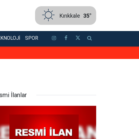
Kırıkkale
35°
EKNOLOJI
SPOR
Delice’de gönüllere dokunan bul
smi İlanlar