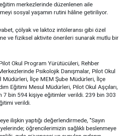
lk eğitim merkezlerinde düzenlenen aile
enmeyi sosyal yaşamın rutini hâline getiriliyor.
yabet, çölyak ve laktoz intöleransı gibi özel
 ve fiziksel aktivite önerileri sunarak mutlu bir
lot Okul Program Yürütücüleri, Rehber
erkezlerinde Psikolojik Danışmalar, Pilot Okul
l Müdürleri, İlçe MEM Şube Müdürleri, İlçe
dım Eğitimi Mesul Müdürleri, Pilot Okul Aşçıları,
n 7 bin 594 kişiye eğitimler verildi. 239 bin 303
itimi verildi.
eye ilişkin yaptığı değerlendirmede, "Sayın
lerinde; öğrencilerimizin sağlıklı beslenmeye