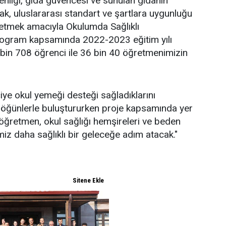
enliği, gıda güvencesi ve sunulan gıdanın
mak, uluslararası standart ve şartlara uygunluğu
k etmek amacıyla Okulumda Sağlıklı
rogram kapsamında 2022-2023 eğitim yılı
bin 708 öğrenci ile 36 bin 40 öğretmenimizin
iye okul yemeği desteği sağladıklarını
lı öğünlerle buluştururken proje kapsamında yer
 öğretmen, okul sağlığı hemşireleri ve beden
miz daha sağlıklı bir geleceğe adım atacak."