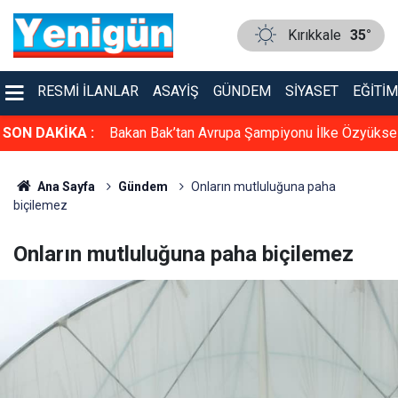
Kırıkkale
35°
RESMI İLANLAR
ASAYIŞ
GÜNDEM
SIYASET
EĞITIM
nayetin
SON DAKİKA :
Bakan Bak’tan Avrupa Şampiyonu İlke Özyükse
ma başlatıldı
Mihrioğlu için tebrik mesajı
Ana Sayfa
Gündem
Onların mutluluğuna paha
biçilemez
Onların mutluluğuna paha biçilemez