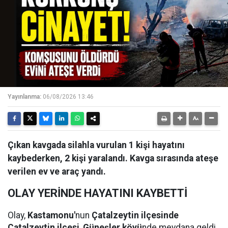
Yayınlanma:
06/08/2026 13:46
Çıkan kavgada silahla vurulan 1 kişi hayatını
kaybederken, 2 kişi yaralandı. Kavga sırasında ateşe
verilen ev ve araç yandı.
OLAY YERİNDE HAYATINI KAYBETTİ
Olay,
Kastamonu'
nun
Çatalzeytin ilçesinde
Çatalzeytin ilçesi
,
Güneşler köyü
nde meydana geldi.