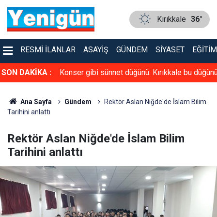
Kırıkkale
36°
RESMI İLANLAR
ASAYIŞ
GÜNDEM
SIYASET
EĞITIM
üven tazeledi!
SON DAKİKA :
Konser gibi sünnet düğünü: Kırıkkale bu düğün
konuşuyor
Ana Sayfa
Gündem
Rektör Aslan Niğde'de İslam Bilim
Tarihini anlattı
Rektör Aslan Niğde'de İslam Bilim
Tarihini anlattı