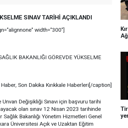
KSELME SINAV TARİHİ AÇIKLANDI
Kı
gn="alignnone" width="300"]
Ağ
SAĞLIK BAKANLIĞI GÖREVDE YÜKSELME
aber, Son Dakika Kırıkkale Haberleri[/caption]
Unvan Değişikliği Sınavı için başvuru tarihi
Tir
şlayacak olan sınav 12 Nisan 2023 tarihinde
ye
r Sağlık Bakanlığı Yönetim Hizmetleri Genel
ra Üniversitesi Açık ve Uzaktan Eğitim