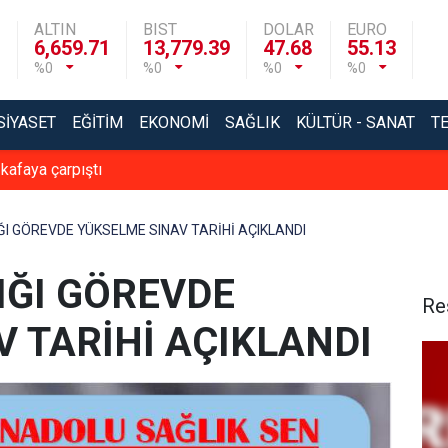
ALTIN
BIST
DOLAR
EURO
6,659.71
13,779.39
47.68
55.13
%0
%0
%0
%0
SIYASET
EĞITIM
EKONOMI
SAĞLIK
KÜLTÜR - SANAT
T
 kafaya çarpıştı
ĞI GÖREVDE YÜKSELME SINAV TARİHİ AÇIKLANDI
IĞI GÖREVDE
Re
 TARİHİ AÇIKLANDI