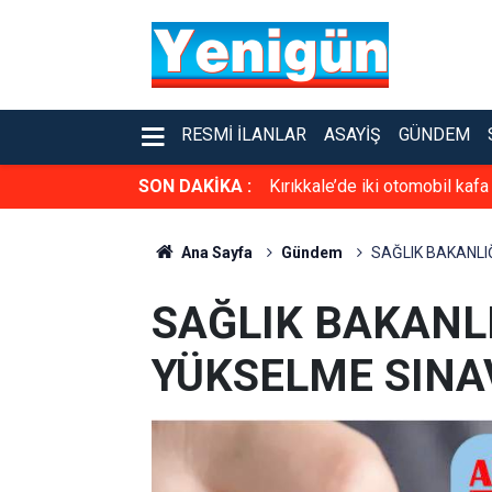
RESMI İLANLAR
ASAYIŞ
GÜNDEM
SON DAKİKA :
Kırıkkale’de iki otomobil kafa
Ana Sayfa
Gündem
SAĞLIK BAKANLI
SAĞLIK BAKANL
YÜKSELME SINAV