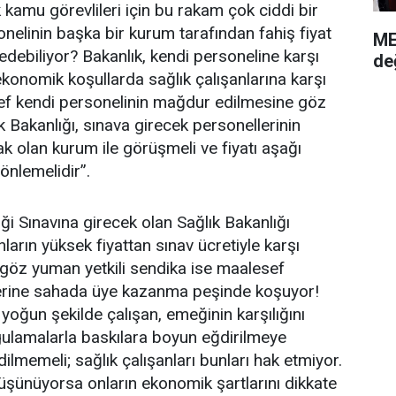
kamu görevlileri için bu rakam çok ciddi bir
onelinin başka bir kurum tarafından fahiş fiyat
ME
l edebiliyor? Bakanlık, kendi personeline karşı
de
ekonomik koşullarda sağlık çalışanlarına karşı
sef kendi personelinin mağdur edilmesine göz
Bakanlığı, sınava girecek personellerinin
 olan kurum ile görüşmeli ve fiyatı aşağı
önlemelidir”.
i Sınavına girecek olan Sağlık Bakanlığı
ların yüksek fiyattan sınav ücretiyle karşı
 göz yuman yetkili sendika ise maalesef
erine sahada üye kazanma peşinde koşuyor!
 yoğun şekilde çalışan, emeğinin karşılığını
gulamalarla baskılara boyun eğdirilmeye
ilmemeli; sağlık çalışanları bunları hak etmiyor.
 düşünüyorsa onların ekonomik şartlarını dikkate