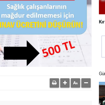
Kı
Gü