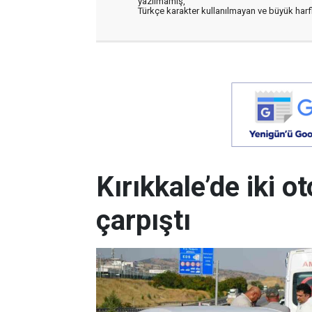
yazılmamış,
Türkçe karakter kullanılmayan ve büyük har
Kırıkkale’de iki 
çarpıştı