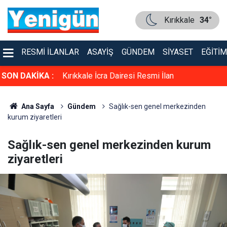
Kırıkkale
34°
RESMI İLANLAR
ASAYIŞ
GÜNDEM
SIYASET
EĞITIM
 "Terörsüz
SON DAKİKA :
Kırıkkale İcra Dairesi Resmi İlan
rangalardan
Ana Sayfa
Gündem
Sağlık-sen genel merkezinden
kurum ziyaretleri
Sağlık-sen genel merkezinden kurum
ziyaretleri