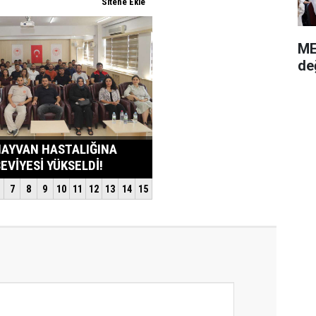
ME
de