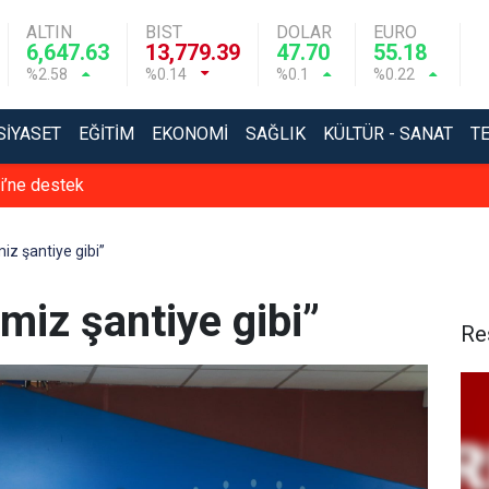
ALTIN
BIST
DOLAR
EURO
6,647.63
13,779.39
47.70
55.18
%2.58
%0.14
%0.1
%0.22
SIYASET
EĞITIM
EKONOMI
SAĞLIK
KÜLTÜR - SANAT
T
ir araya geldi
miz şantiye gibi”
’miz şantiye gibi”
Re