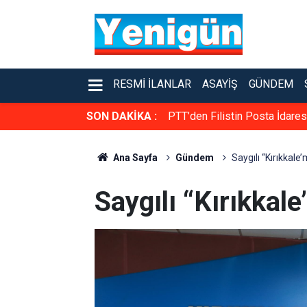
RESMI İLANLAR
ASAYIŞ
GÜNDEM
SON DAKİKA :
Bakan Ersoy ile Acun Ilıcalı b
Ana Sayfa
Gündem
Saygılı “Kırıkkale’
Saygılı “Kırıkkale