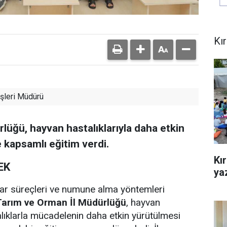
Kı
şleri Müdürü
lüğü, hayvan hastalıklarıyla daha etkin
 kapsamlı eğitim verdi.
Kı
EK
yaz
var süreçleri ve numune alma yöntemleri
Tarım ve Orman İl Müdürlüğü
, hayvan
alıklarla mücadelenin daha etkin yürütülmesi