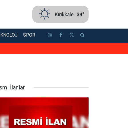
Kırıkkale
34°
EKNOLOJI
SPOR
Aspendos’ta şifanın bin 800 yıllı
smi İlanlar