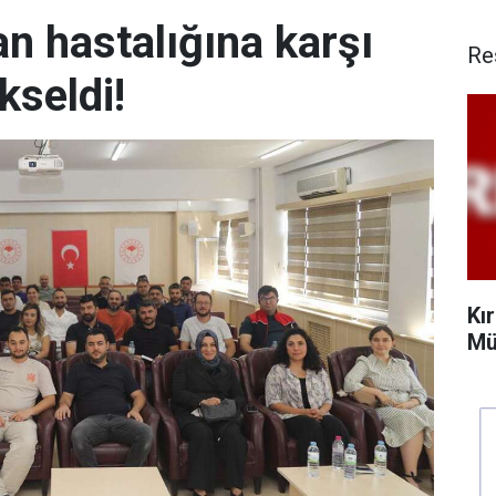
an hastalığına karşı
Re
kseldi!
Kı
Mü