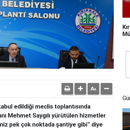
Kı
Mü
Gü
 kabul edildiği meclis toplantısında
anı Mehmet Saygılı yürütülen hizmetler
miz pek çok noktada şantiye gibi” diye