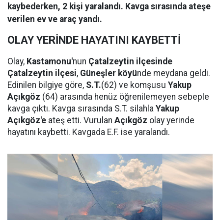
kaybederken, 2 kişi yaralandı. Kavga sırasında ateşe
verilen ev ve araç yandı.
OLAY YERİNDE HAYATINI KAYBETTİ
Olay,
Kastamonu'
nun
Çatalzeytin ilçesinde
Çatalzeytin ilçesi
,
Güneşler köyü
nde meydana geldi.
Edinilen bilgiye göre,
S.T.
(62) ve komşusu
Yakup
Açıkgöz
(64) arasında henüz öğrenilemeyen sebeple
kavga çıktı. Kavga sırasında S.T. silahla
Yakup
Açıkgöz'e
ateş etti. Vurulan
Açıkgöz
olay yerinde
hayatını kaybetti. Kavgada E.F. ise yaralandı.