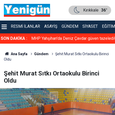
Kırıkkale
36°
RESMI İLANLAR
ASAYIŞ
GÜNDEM
SIYASET
EĞITIM
dürlüğü Resm
SON DAKİKA :
MHP Yahşihan'da Deniz Çavdar güven tazeledi
Ana Sayfa
Gündem
Şehit Murat Sıtkı Ortaokulu Birinci
Oldu
Şehit Murat Sıtkı Ortaokulu Birinci
Oldu