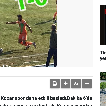
Tir
ye
ozanspor daha etkili başladı.Dakika 6'da
u defansımız uzaklaştırdı. Bu pozisyondan