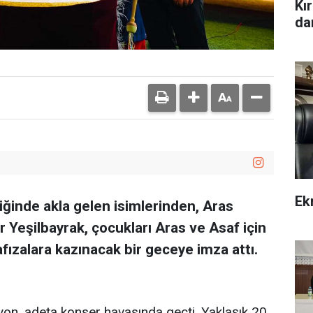
Kı
da
Ek
iğinde akla gelen isimlerinden, Aras
Yeşilbayrak, çocukları Aras ve Asaf için
ızalara kazınacak bir geceye imza attı.
syon, adeta konser havasında geçti. Yaklaşık 20