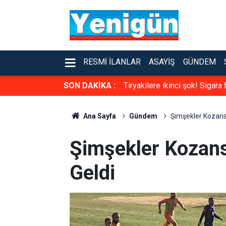
RESMI İLANLAR
ASAYIŞ
GÜNDEM
SON DAKİKA :
Tiryakilere ikinci şok! Sigara
Ana Sayfa
Gündem
Şimşekler Kozansp
Şimşekler Kozans
Geldi