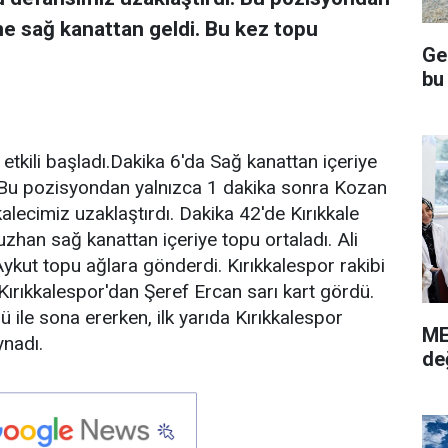
ne sağ kanattan geldi. Bu kez topu
Ge
bu
kili başladı.Dakika 6'da Sağ kanattan içeriye
. Bu pozisyondan yalnızca 1 dakika sonra Kozan
alecimiz uzaklaştırdı. Dakika 42'de Kırıkkale
han sağ kanattan içeriye topu ortaladı. Ali
Aykut topu ağlara gönderdi. Kırıkkalespor rakibi
Kırıkkalespor'dan Şeref Ercan sarı kart gördü.
ğü ile sona ererken, ilk yarıda Kırıkkalespor
ME
ynadı.
de