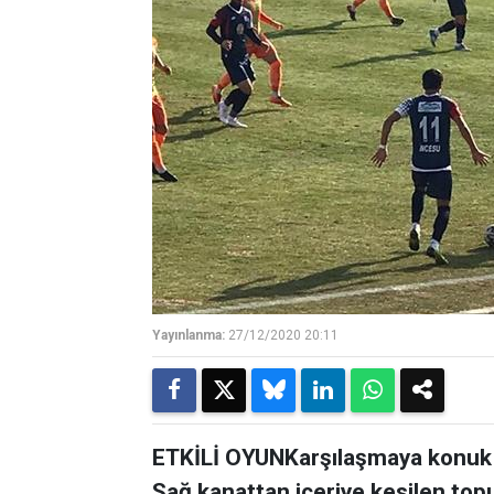
Yayınlanma:
27/12/2020 20:11
ETKİLİ OYUNKarşılaşmaya konuk K
Sağ kanattan içeriye kesilen top