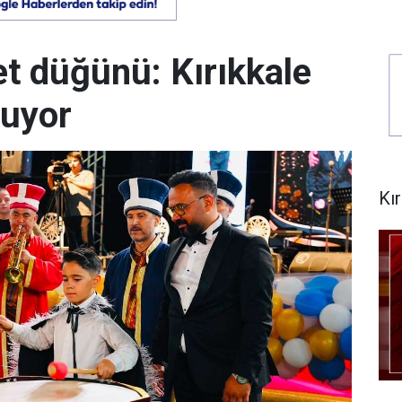
et düğünü: Kırıkkale
uyor
Kı