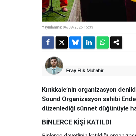
Yayınlanma:
06/08/2026 15:33
Eray Elik
Muhabir
Kırıkkale’nin organizasyon denild
Sound Organizasyon sahibi Ender 
düzenlediği sünnet düğünüyle haf
BİNLERCE KİŞİ KATILDI
Binlerce davetlinin katıldığı organiza