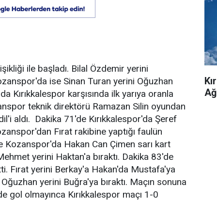
ikliği ile başladı. Bilal Özdemir yerini
Kı
ozanspor'da ise Sinan Turan yerini Oğuzhan
Ağ
ıda Kırıkkalespor karşısında ilk yarıya oranla
ozanspor teknik direktörü Ramazan Silin oyundan
il'i aldı. Dakika 71'de Kırıkkalespor'da Şeref
ozanspor'dan Fırat rakibine yaptığı faulün
de Kozanspor'da Hakan Can Çimen sarı kart
ehmet yerini Haktan'a bıraktı. Dakika 83'de
ti. Fırat yerini Berkay'a Hakan'da Mustafa'ya
a Oğuzhan yerini Buğra'ya bıraktı. Maçın sonuna
de gol olmayınca Kırıkkalespor maçı 1-0