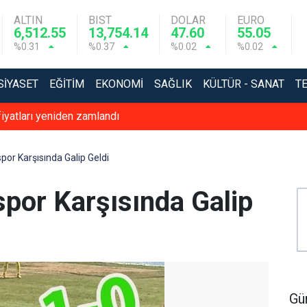
ALTIN
BIST
DOLAR
EURO
6,512.55
13,754.14
47.60
55.05
%0.31
%0.37
%0.02
%0.02
SIYASET
EĞITIM
EKONOMI
SAĞLIK
KÜLTÜR - SANAT
T
 fiyatları yeniden zamlandı
or Karşısında Galip Geldi
por Karşısında Galip
Gü