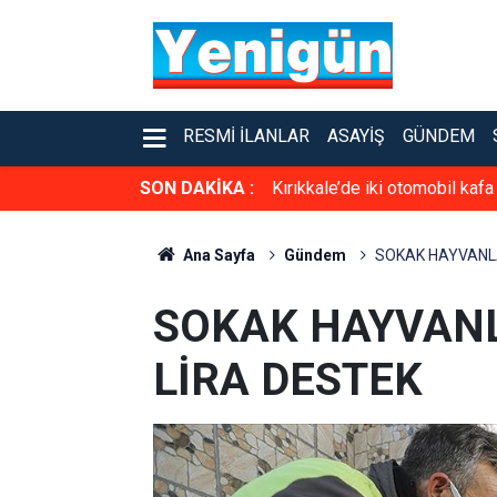
RESMI İLANLAR
ASAYIŞ
GÜNDEM
SON DAKİKA :
Kırıkkale’de iki otomobil kafa
Ana Sayfa
Gündem
SOKAK HAYVANLA
SOKAK HAYVANL
LİRA DESTEK