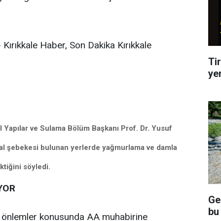
 Kırıkkale Haber, Son Dakika Kırıkkale
Tir
ye
al Yapılar ve Sulama Bölüm Başkanı Prof. Dr. Yusuf
anal şebekesi bulunan yerlerde yağmurlama ve damla
tiğini söyledi.
İYOR
Ge
bu
en önlemler konusunda AA muhabirine