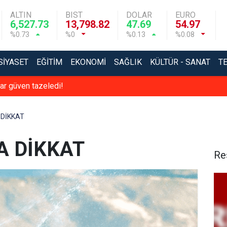
ALTIN
BIST
DOLAR
EURO
6,527.73
13,798.82
47.69
54.97
%0.73
%0
%0.13
%0.08
SIYASET
EĞITIM
EKONOMI
SAĞLIK
KÜLTÜR - SANAT
T
ırıkkale bu düğünü konuşuyor
 DİKKAT
A DİKKAT
Re