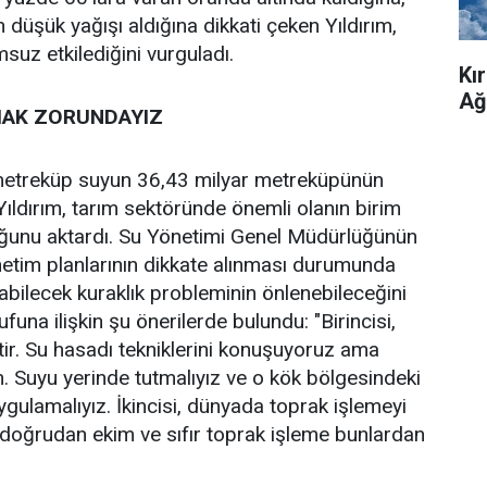
 düşük yağışı aldığına dikkati çeken Yıldırım,
msuz etkilediğini vurguladı.
Kı
Ağ
MAK ZORUNDAYIZ
 metreküp suyun 36,43 milyar metreküpünün
 Yıldırım, tarım sektöründe önemli olanın birim
duğunu aktardı. Su Yönetimi Genel Müdürlüğünün
netim planlarının dikkate alınması durumunda
abilecek kuraklık probleminin önlenebileceğini
funa ilişkin şu önerilerde bulundu: "Birincisi,
r. Su hasadı tekniklerini konuşuyoruz ama
. Suyu yerinde tutmalıyız ve o kök bölgesindeki
uygulamalıyız. İkincisi, dünyada toprak işlemeyi
 doğrudan ekim ve sıfır toprak işleme bunlardan