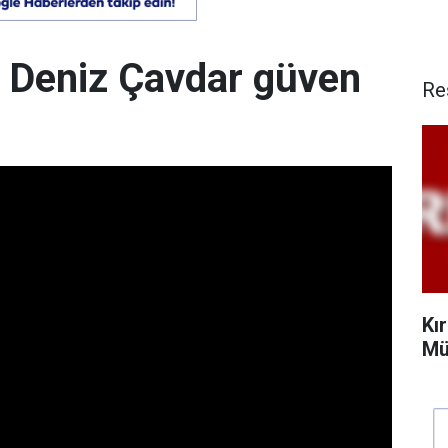
 Deniz Çavdar güven
Re
Kı
Mü