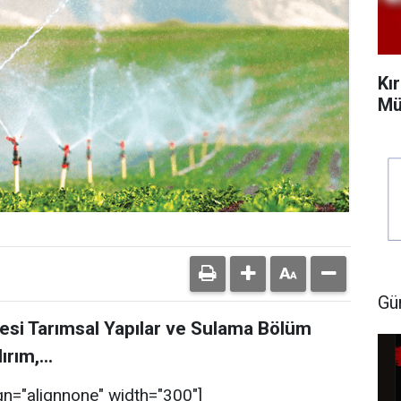
Kı
Mü
Gü
tesi Tarımsal Yapılar ve Sulama Bölüm
rım,...
gn="alignnone" width="300"]