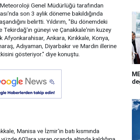
 Meteoroloji Genel Müdürlüğü tarafından
tası'nda son 3 aylık döneme bakıldığında
aşandığını belirtti. Yıldırım, "Bu dönemdeki
e Tekirdağ'ın güneyi ve Çanakkale'nin kuzey
k Afyonkarahisar, Ankara, Kırıkkale, Konya,
aş, Adıyaman, Diyarbakır ve Mardin illerine
isini gösteriyor." diye konuştu.
ME
de
akkale, Manisa ve İzmir'in batı kısmında
n yüzde 60'lara varan oranda altında kaldığına,