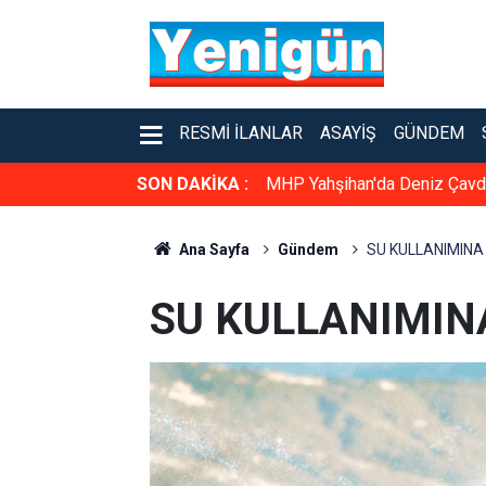
RESMI İLANLAR
ASAYIŞ
GÜNDEM
SON DAKİKA :
Konser gibi sünnet düğünü: K
Ana Sayfa
Gündem
SU KULLANIMINA
SU KULLANIMIN