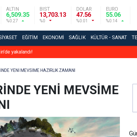
ALTIN
BIST
DOLAR
EURO
6,509.35
13,703.13
47.56
55.06
%0.27
%0
%0.01
%0.14
SIYASET
EĞITIM
EKONOMI
SAĞLIK
KÜLTÜR - SANAT
T
in’de yakalandı!
İNDE YENİ MEVSİME HAZIRLIK ZAMANI
RİNDE YENİ MEVSİME
NI
Gü