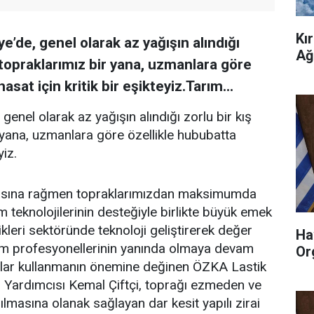
Kı
ye’de, genel olarak az yağışın alındığı
Ağ
i topraklarımız bir yana, uzmanlara göre
asat için kritik bir eşikteyiz.Tarım...
 genel olarak az yağışın alındığı zorlu bir kış
r yana, uzmanlara göre özellikle hububatta
yiz.
nmasına rağmen topraklarımızdan maksimumda
m teknolojilerinin desteğiyle birlikte büyük emek
ikleri sektöründe teknoloji geliştirerek değer
Ha
m profesyonellerinin yanında olmaya devam
Or
anlar kullanmanın önemine değinen ÖZKA Lastik
 Yardımcısı Kemal Çiftçi, toprağı ezmeden ve
masına olanak sağlayan dar kesit yapılı zirai