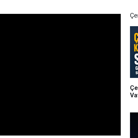
Çer
Çe
Va