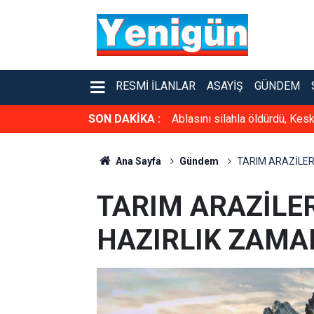
RESMI İLANLAR
ASAYIŞ
GÜNDEM
SON DAKİKA :
Ablasını silahla öldürdü, Kesk
Ana Sayfa
Gündem
TARIM ARAZİLER
TARIM ARAZİLE
HAZIRLIK ZAMA