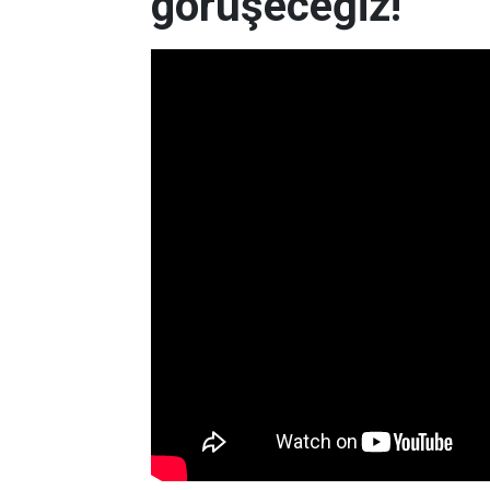
görüşeceğiz!”