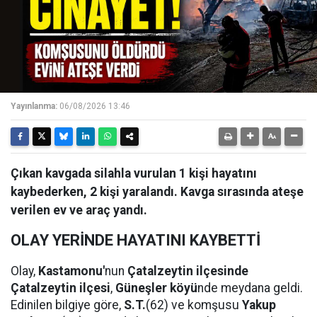
Yayınlanma:
06/08/2026 13:46
Çıkan kavgada silahla vurulan 1 kişi hayatını
kaybederken, 2 kişi yaralandı. Kavga sırasında ateşe
verilen ev ve araç yandı.
OLAY YERİNDE HAYATINI KAYBETTİ
Olay,
Kastamonu'
nun
Çatalzeytin ilçesinde
Çatalzeytin ilçesi
,
Güneşler köyü
nde meydana geldi.
Edinilen bilgiye göre,
S.T.
(62) ve komşusu
Yakup