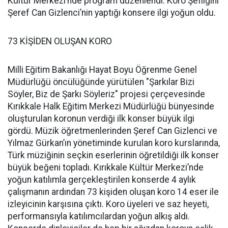
Kültür Merkezi’nde program düzenlendi. Koro Şefliğini
Şeref Can Gizlenci’nin yaptığı konsere ilgi yoğun oldu.
73 KİŞİDEN OLUŞAN KORO
Milli Eğitim Bakanlığı Hayat Boyu Öğrenme Genel
Müdürlüğü öncülüğünde yürütülen "Şarkılar Bizi
Söyler, Biz de Şarkı Söyleriz" projesi çerçevesinde
Kırıkkale Halk Eğitim Merkezi Müdürlüğü bünyesinde
oluşturulan koronun verdiği ilk konser büyük ilgi
gördü. Müzik öğretmenlerinden Şeref Can Gizlenci ve
Yılmaz Gürkan’ın yönetiminde kurulan koro kurslarında,
Türk müziğinin seçkin eserlerinin öğretildiği ilk konser
büyük beğeni topladı. Kırıkkale Kültür Merkezi’nde
yoğun katılımla gerçekleştirilen konserde 4 aylık
çalışmanın ardından 73 kişiden oluşan koro 14 eser ile
izleyicinin karşısına çıktı. Koro üyeleri ve saz heyeti,
performansıyla katılımcılardan yoğun alkış aldı.