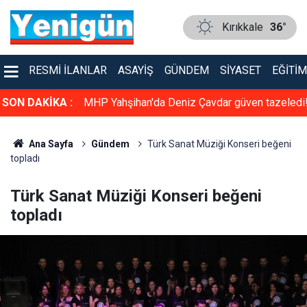
Kırıkkale
36°
RESMI İLANLAR
ASAYIŞ
GÜNDEM
SIYASET
EĞITIM
üven tazeledi!
SON DAKİKA :
Konser gibi sünnet düğünü: Kırıkkale bu düğün
konuşuyor
Ana Sayfa
Gündem
Türk Sanat Müziği Konseri beğeni
topladı
Türk Sanat Müziği Konseri beğeni
topladı