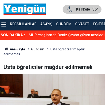
Kırıkkale
36°
RESMI İLANLAR
ASAYIŞ
GÜNDEM
SIYASET
EĞITIM
dürlüğü Resm
SON DAKİKA :
MHP Yahşihan'da Deniz Çavdar güven tazeledi
Ana Sayfa
Gündem
Usta öğreticiler mağdur
edilmemeli
Usta öğreticiler mağdur edilmemeli