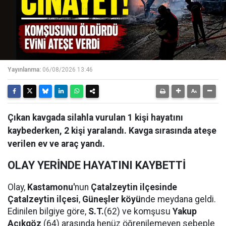
Yayınlanma:
06/08/2026 13:46
Çıkan kavgada silahla vurulan 1 kişi hayatını
kaybederken, 2 kişi yaralandı. Kavga sırasında ateşe
verilen ev ve araç yandı.
OLAY YERİNDE HAYATINI KAYBETTİ
Olay,
Kastamonu'
nun
Çatalzeytin ilçesinde
Çatalzeytin ilçesi
,
Güneşler köyü
nde meydana geldi.
Edinilen bilgiye göre,
S.T.
(62) ve komşusu
Yakup
Açıkgöz
(64) arasında henüz öğrenilemeyen sebeple