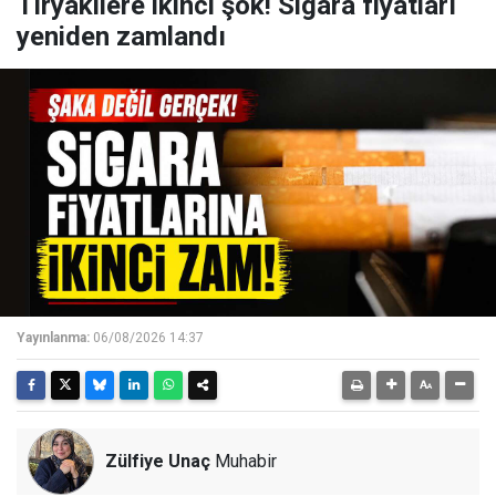
Tiryakilere ikinci şok! Sigara fiyatları
yeniden zamlandı
Yayınlanma:
06/08/2026 14:37
Zülfiye Unaç
Muhabir