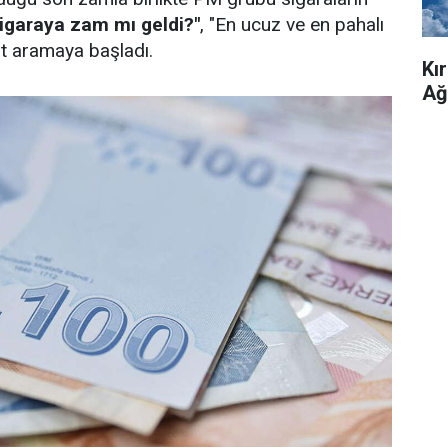
igaraya zam mı geldi?"
, "En ucuz ve en pahalı
ıt aramaya başladı.
Kı
Ağ