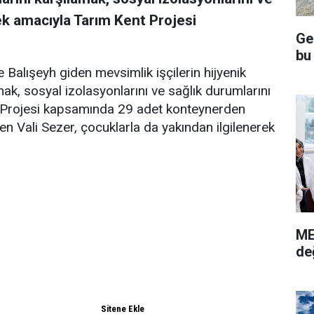
ek amacıyla Tarım Kent Projesi
Ge
bu
 Balışeyh giden mevsimlik işçilerin hijyenik
ak, sosyal izolasyonlarını ve sağlık durumlarını
 Projesi kapsamında 29 adet konteynerden
n Vali Sezer, çocuklarla da yakından ilgilenerek
ME
de