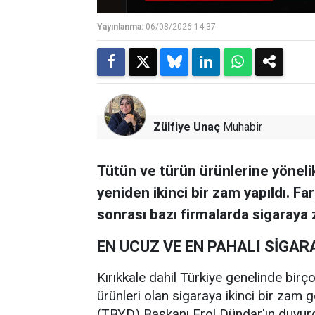
Yayınlanma:
06/08/2026 14:37
Zülfiye Unaç
Muhabir
Tütün ve türün ürünlerine yöneli
yeniden ikinci bir zam yapıldı. Fa
sonrası bazı firmalarda sigaraya 
EN UCUZ VE EN PAHALI SİGAR
Kırıkkale dahil Türkiye genelinde birço
ürünleri olan sigaraya ikinci bir zam g
(TBYD) Başkanı Erol Dündar'ın duyurd