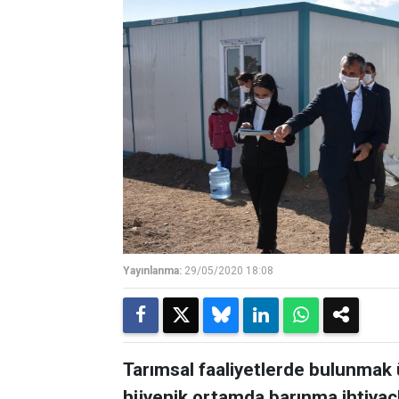
Yayınlanma:
29/05/2020 18:08
Tarımsal faaliyetlerde bulunmak 
hijyenik ortamda barınma ihtiyaçl