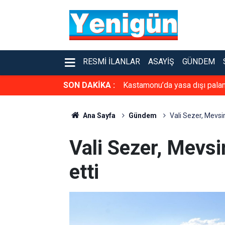
RESMI İLANLAR
ASAYIŞ
GÜNDEM
SON DAKİKA :
Kastamonu’da yasa dışı palamu
Ana Sayfa
Gündem
Vali Sezer, Mevsiml
Vali Sezer, Mevsim
etti