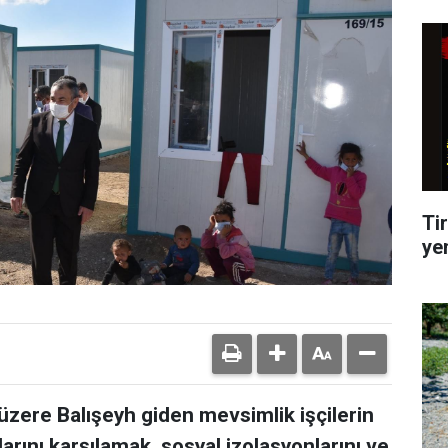
Tir
ye
üzere Balışeyh giden mevsimlik işçilerin
arını karşılamak, sosyal izolasyonlarını ve