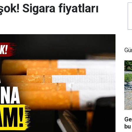
şok! Sigara fiyatları
Gü
Ge
bu