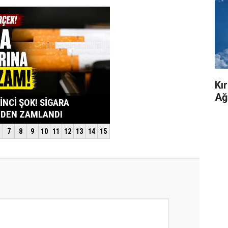
Kı
Ağ