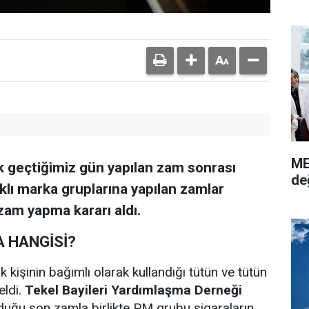
ME
k geçtiğimiz gün yapılan zam sonrası
de
rklı marka gruplarına yapılan zamlar
zam yapma kararı aldı.
A HANGİSİ?
k kişinin bağımlı olarak kullandığı tütün ve tütün
eldi.
Tekel Bayileri Yardımlaşma Derneği
uğu son zamla birlikte PM grubu sigaraların