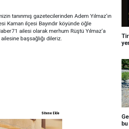
mizin tanınmış gazetecilerinden Adem Yılmaz’ın
esi Kaman ilçesi Bayındır köyünde öğle
Haber71 ailesi olarak merhum Rüştü Yılmaz’a
Tir
ilesine başsağlığı dileriz.
ye
Ge
bu