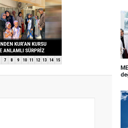
ME
de