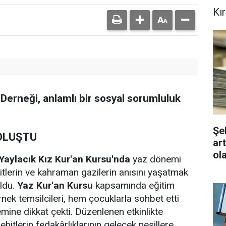
Kı
r Derneği, anlamlı bir sosyal sorumluluk
Şe
OLUŞTU
ar
ol
Yaylacık Kız Kur'an Kursu'nda
yaz dönemi
hitlerin ve kahraman gazilerin anısını yaşatmak
ldu.
Yaz Kur'an Kursu
kapsamında eğitim
nek temsilcileri, hem çocuklarla sohbet etti
mine dikkat çekti. Düzenlenen etkinlikte
hitlerin fedakârlıklarının gelecek nesillere