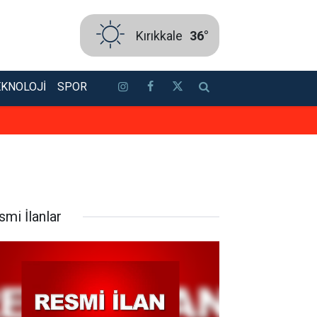
Kırıkkale
36°
EKNOLOJI
SPOR
TOKİ'den 41 ilde konut satışı: Ba
smi İlanlar