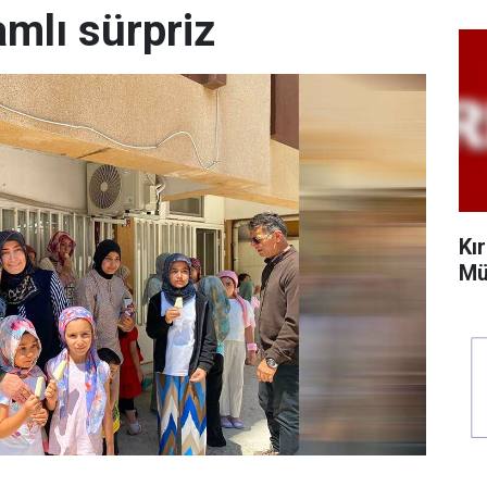
amlı sürpriz
Kı
Mü