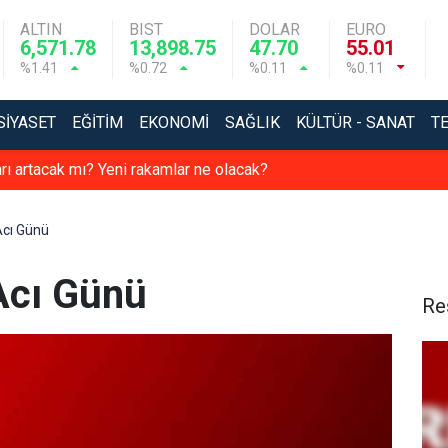
ALTIN
BIST
DOLAR
EURO
6,571.78
13,898.75
47.70
55.01
%1.41
%0.72
%0.11
%0.11
SIYASET
EĞITIM
EKONOMI
SAĞLIK
KÜLTÜR - SANAT
T
arı artacak mı? Yeni rakamlar ne olacak?
Acı Günü
 Acı Günü
Re