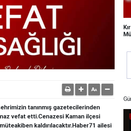
Kı
Mü
Gü
şehrimizin tanınmış gazetecilerinden
maz vefat etti.Cenazesi Kaman ilçesi
üteakiben kaldırılacaktır.Haber71 ailesi