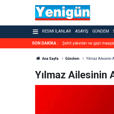
RESMI İLANLAR
ASAYIŞ
GÜNDEM
SON DAKİKA :
Şehit yakınları ve gazi maaşl
Ana Sayfa
Gündem
Yılmaz Ailesinin 
Yılmaz Ailesinin