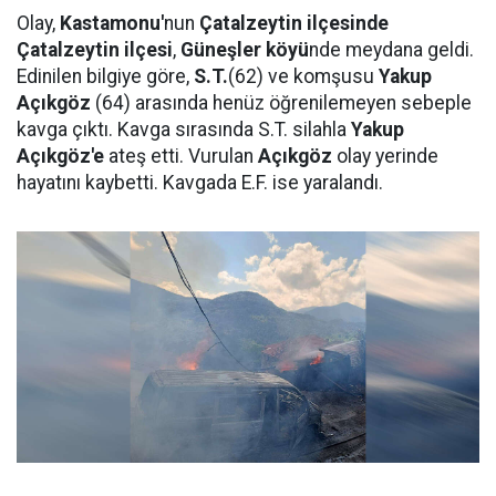
Olay,
Kastamonu'
nun
Çatalzeytin ilçesinde
Çatalzeytin ilçesi
,
Güneşler köyü
nde meydana geldi.
Edinilen bilgiye göre,
S.T.
(62) ve komşusu
Yakup
Açıkgöz
(64) arasında henüz öğrenilemeyen sebeple
kavga çıktı. Kavga sırasında S.T. silahla
Yakup
Açıkgöz'e
ateş etti. Vurulan
Açıkgöz
olay yerinde
hayatını kaybetti. Kavgada E.F. ise yaralandı.