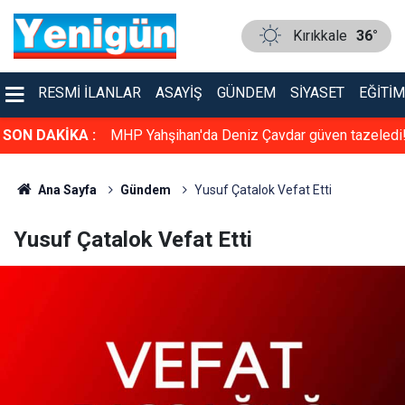
Kırıkkale
36°
RESMI İLANLAR
ASAYIŞ
GÜNDEM
SIYASET
EĞITIM
dürlüğü Resm
SON DAKİKA :
MHP Yahşihan'da Deniz Çavdar güven tazeledi
Ana Sayfa
Gündem
Yusuf Çatalok Vefat Etti
Yusuf Çatalok Vefat Etti