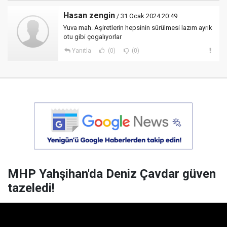
Hasan zengin
/ 31 Ocak 2024 20:49
Yuva mah. Aşiretlerin hepsinin sürülmesi lazım ayrık
otu gibi çogalıyorlar
Yanıtla
(0)
(0)
MHP Yahşihan'da Deniz Çavdar güven
tazeledi!