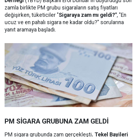
Derneği
(TBYD) Başkanı Erol Dündar'ın duyurduğu son
zamla birlikte PM grubu sigaraların satış fiyatları
değişirken, tüketiciler "
Sigaraya zam mı geldi?"
, "En
ucuz ve en pahalı sigara ne kadar oldu?" sorularına
yanıt aramaya başladı.
PM SİGARA GRUBUNA ZAM GELDİ
PM sigara grubunda zam gerçekleşti
. Tekel Bayileri