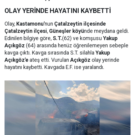
OLAY YERİNDE HAYATINI KAYBETTİ
Olay,
Kastamonu'
nun
Çatalzeytin ilçesinde
Çatalzeytin ilçesi
,
Güneşler köyü
nde meydana geldi.
Edinilen bilgiye göre,
S.T.
(62) ve komşusu
Yakup
Açıkgöz
(64) arasında henüz öğrenilemeyen sebeple
kavga çıktı. Kavga sırasında S.T. silahla
Yakup
Açıkgöz'e
ateş etti. Vurulan
Açıkgöz
olay yerinde
hayatını kaybetti. Kavgada E.F. ise yaralandı.