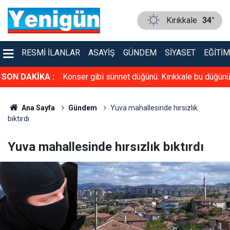
Kırıkkale
34°
RESMI İLANLAR
ASAYIŞ
GÜNDEM
SIYASET
EĞITIM
üven tazeledi!
SON DAKİKA :
Konser gibi sünnet düğünü: Kırıkkale bu düğün
konuşuyor
Ana Sayfa
Gündem
Yuva mahallesinde hırsızlık
bıktırdı
Yuva mahallesinde hırsızlık bıktırdı