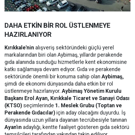
DAHA ETKİN BİR ROL ÜSTLENMEYE
HAZIRLANIYOR
Kırıkkale'nin
alışveriş sektöründeki güçlü yerel
markalarından biri olan Aybimaş, yıllardır perakende
gıda alanında sunduğu hizmetlerle kent ekonomisine
katkı sağlamaya devam ediyor. Gıda ve perakende
sektöründe önemli bir konuma sahip olan
Aybimaş,
şimdi de ekonomi dünyasında daha etkin bir rol
üstlenmeye hazırlanıyor.
Aybimaş Yönetim Kurulu
Başkanı Erol Ayan,
Kırıkkale Ticaret ve Sanayi Odası
(KTSO)
seçimlerinde
1. Meslek Grubu (Toptan ve
Perakende Gıdacılar)
için aday olacağını duyurdu. İş
dünyasında uzun yıllara dayanan tecrübesiyle tanınan
Ayan'ın
adaylığı, kentte faaliyet gösteren gıda sektörü
temsilcileri tarafından yakından takip ediliyor.