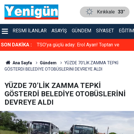
Kırıkkale
33°
RESMI İLANLAR
ASAYIŞ
GÜNDEM
SIYASET
EĞITIM
faya çarpıştı
SON DAKİKA :
TSO’ya güçlü aday: Erol Ayan! Toptan ve
Perakende Gıdacılar Grubunda yarışacak
Ana Sayfa
Gündem
YÜZDE 70’LİK ZAMMA TEPKİ
GÖSTERDİ BELEDİYE OTOBÜSLERİNİ DEVREYE ALDI
YÜZDE 70’LİK ZAMMA TEPKİ
GÖSTERDİ BELEDİYE OTOBÜSLERİNİ
DEVREYE ALDI