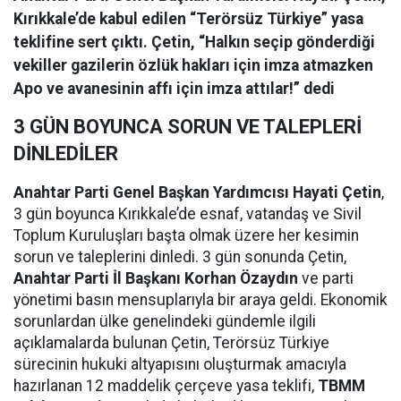
Kırıkkale’de kabul edilen “Terörsüz Türkiye” yasa
teklifine sert çıktı. Çetin, “Halkın seçip gönderdiği
vekiller gazilerin özlük hakları için imza atmazken
Apo ve avanesinin affı için imza attılar!” dedi
3 GÜN BOYUNCA SORUN VE TALEPLERİ
DİNLEDİLER
Anahtar Parti Genel Başkan Yardımcısı Hayati Çetin
,
3 gün boyunca Kırıkkale’de esnaf, vatandaş ve Sivil
Toplum Kuruluşları başta olmak üzere her kesimin
sorun ve taleplerini dinledi. 3 gün sonunda Çetin,
Anahtar Parti İl Başkanı Korhan Özaydın
ve parti
yönetimi basın mensuplarıyla bir araya geldi. Ekonomik
sorunlardan ülke genelindeki gündemle ilgili
açıklamalarda bulunan Çetin, Terörsüz Türkiye
sürecinin hukuki altyapısını oluşturmak amacıyla
hazırlanan 12 maddelik çerçeve yasa teklifi,
TBMM