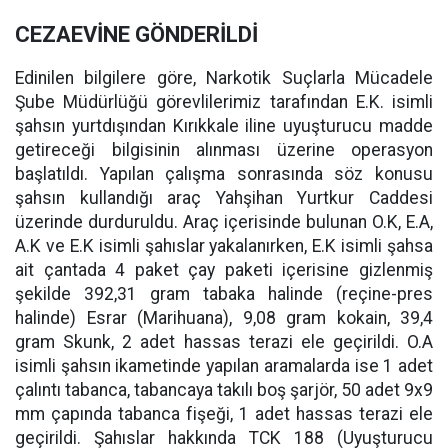
CEZAEVİNE GÖNDERİLDİ
Edinilen bilgilere göre, Narkotik Suçlarla Mücadele
Şube Müdürlüğü görevlilerimiz tarafından E.K. isimli
şahsın yurtdışından Kırıkkale iline uyuşturucu madde
getireceği bilgisinin alınması üzerine operasyon
başlatıldı. Yapılan çalışma sonrasında söz konusu
şahsın kullandığı araç Yahşihan Yurtkur Caddesi
üzerinde durduruldu. Araç içerisinde bulunan O.K, E.A,
A.K ve E.K isimli şahıslar yakalanırken, E.K isimli şahsa
ait çantada 4 paket çay paketi içerisine gizlenmiş
şekilde 392,31 gram tabaka halinde (reçine-pres
halinde) Esrar (Marihuana), 9,08 gram kokain, 39,4
gram Skunk, 2 adet hassas terazi ele geçirildi. O.A
isimli şahsın ikametinde yapılan aramalarda ise 1 adet
çalıntı tabanca, tabancaya takılı boş şarjör, 50 adet 9x9
mm çapında tabanca fişeği, 1 adet hassas terazi ele
geçirildi. Şahıslar hakkında TCK 188 (Uyuşturucu