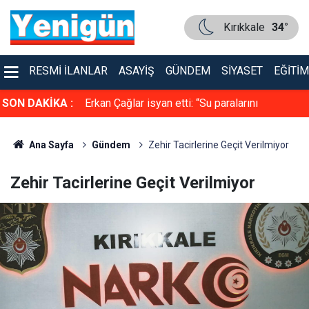
Kırıkkale
34°
RESMI İLANLAR
ASAYIŞ
GÜNDEM
SIYASET
EĞITIM
yor
SON DAKİKA :
Erkan Çağlar isyan etti: “Su paralarını
ödemeyenlere Cuma günü görüşeceğiz!”
Ana Sayfa
Gündem
Zehir Tacirlerine Geçit Verilmiyor
Zehir Tacirlerine Geçit Verilmiyor