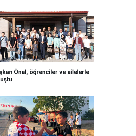
şkan Önal, öğrenciler ve ailelerle
luştu