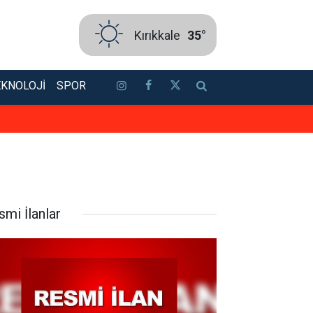
Kırıkkale
35°
EKNOLOJI
SPOR
TSO’ya güçlü aday: Erol Ayan! To
smi İlanlar