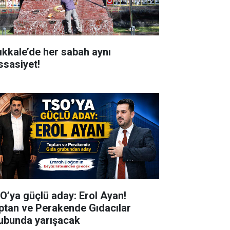
rıkkale’de her sabah aynı
ssasiyet!
O’ya güçlü aday: Erol Ayan!
ptan ve Perakende Gıdacılar
ubunda yarışacak