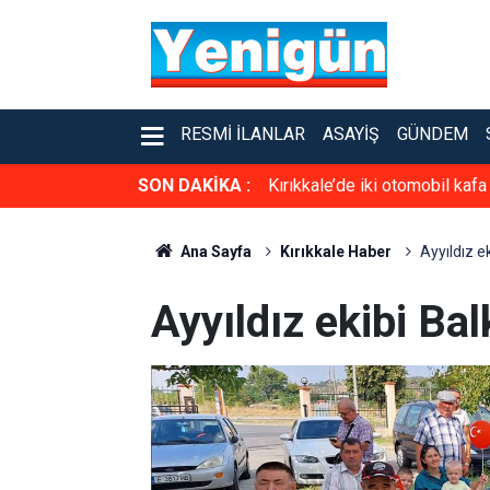
RESMI İLANLAR
ASAYIŞ
GÜNDEM
SON DAKİKA :
Kırıkkale’de iki otomobil kafa
Ana Sayfa
Kırıkkale Haber
Ayyıldız e
Ayyıldız ekibi Bal