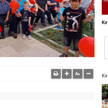
Kı
Kı