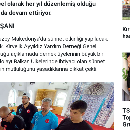
el olarak her yıl düzenlemiş olduğu
lda devam ettiriyor.
IŞANI
Kı
ha
uzey Makedonya'da sünnet etkinliği yapılacak.
k. Kirvelik Ayyıldız Yardım Derneği Genel
uğu açıklamada dernek üyelerinin büyük bir
olayı Balkan Ülkelerinde ihtiyacı olan sünnet
anın mutluluğunu yaşadıklarına dikkat çekti.
TS
To
Gr