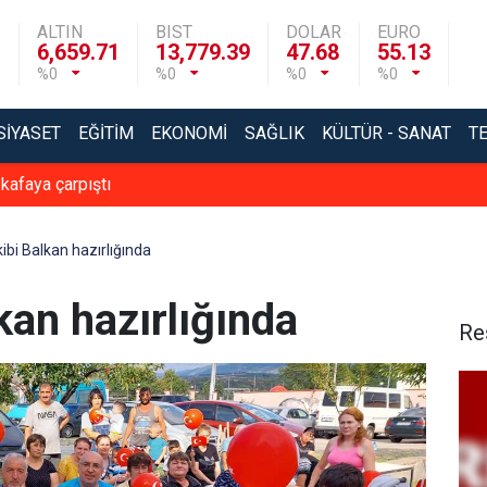
ALTIN
BIST
DOLAR
EURO
6,659.71
13,779.39
47.68
55.13
%0
%0
%0
%0
SIYASET
EĞITIM
EKONOMI
SAĞLIK
KÜLTÜR - SANAT
T
 kafaya çarpıştı
kibi Balkan hazırlığında
kan hazırlığında
Re