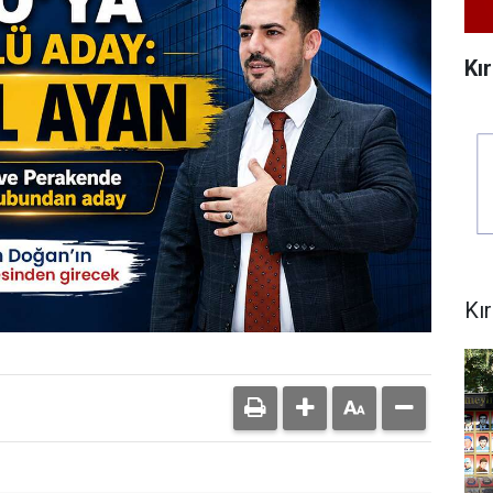
Kı
Kı