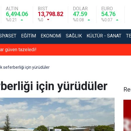
ALTIN
BIST
DOLAR
EURO
6,494.06
13,798.82
47.59
54.76
%0.21
%0
%0.08
%0.07
SIYASET
EĞITIM
EKONOMI
SAĞLIK
KÜLTÜR - SANAT
T
r güven tazeledi!
k seferberliği için yürüdüler
berliği için yürüdüler
Re