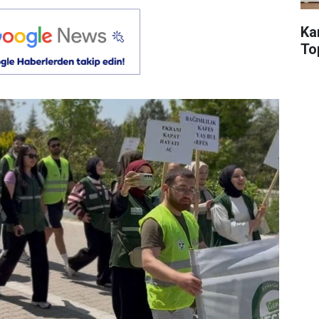
Ka
To