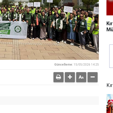
Kı
Mü
Güncelleme:
15/05/2026 14:25
Kı