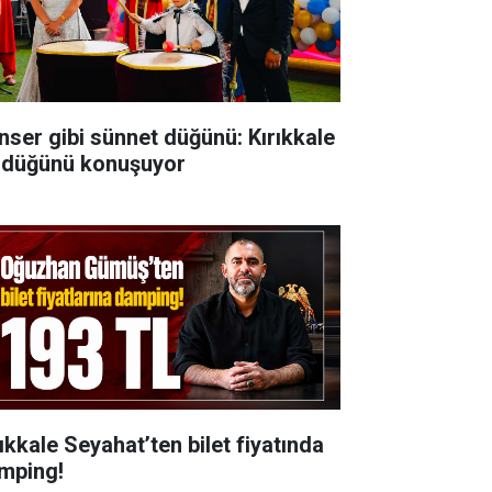
nser gibi sünnet düğünü: Kırıkkale
 düğünü konuşuyor
rıkkale Seyahat’ten bilet fiyatında
mping!