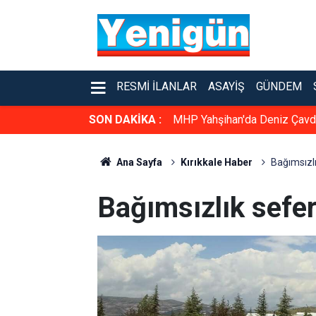
RESMI İLANLAR
ASAYIŞ
GÜNDEM
SON DAKİKA :
MHP Yahşihan'da Deniz Çavda
Ana Sayfa
Kırıkkale Haber
Bağımsızlı
Bağımsızlık sefer