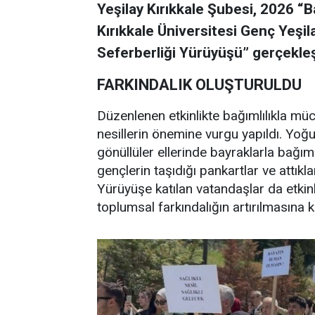
Yeşilay Kırıkkale Şubesi, 2026 “B
Kırıkkale Üniversitesi Genç Yeşila
Seferberliği Yürüyüşü” gerçekleş
FARKINDALIK OLUŞTURULDU
Düzenlenen etkinlikte bağımlılıkla mücad
nesillerin önemine vurgu yapıldı. Yoğ
gönüllüler ellerinde bayraklarla bağı
gençlerin taşıdığı pankartlar ve attıkl
Yürüyüşe katılan vatandaşlar da etkinl
toplumsal farkındalığın artırılmasına k