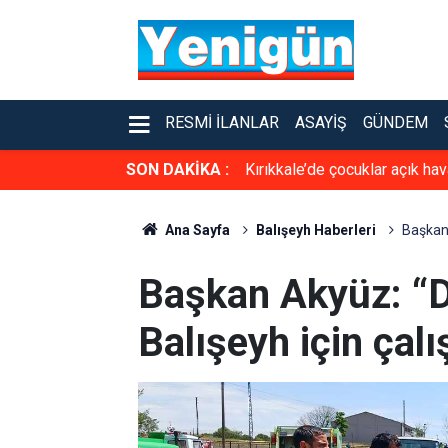
RESMI İLANLAR
ASAYIŞ
GÜNDEM
dı
SON DAKİKA :
Kırıkkale’de çocuklar açık ha
Ana Sayfa
Balışeyh Haberleri
Başkan 
Başkan Akyüz: “D
Balışeyh için çalı