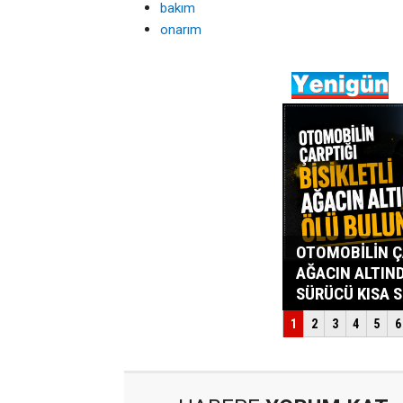
bakım
onarım