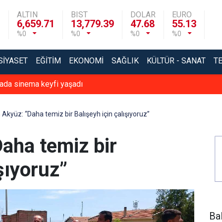
ALTIN
BIST
DOLAR
EURO
6,659.71
13,779.39
47.68
55.13
%0
%0
%0
%0
SIYASET
EĞITIM
EKONOMI
SAĞLIK
KÜLTÜR - SANAT
T
vada sinema keyfi yaşadı
Akyüz: “Daha temiz bir Balışeyh için çalışıyoruz”
aha temiz bir
şıyoruz”
Ba