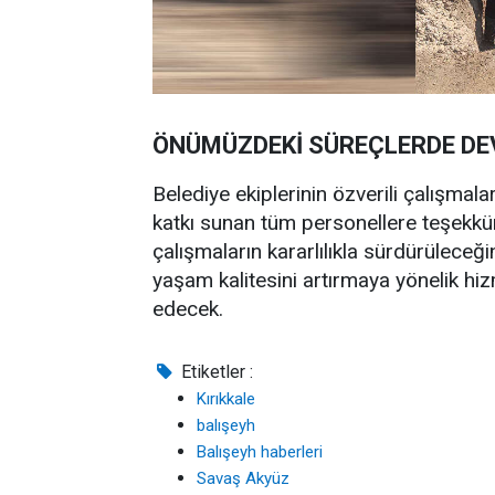
ÖNÜMÜZDEKİ SÜREÇLERDE DE
Belediye ekiplerinin özverili çalışmala
katkı sunan tüm personellere teşekkür
çalışmaların kararlılıkla sürdürüleceği
yaşam kalitesini artırmaya yönelik h
edecek.
Etiketler :
Kırıkkale
balışeyh
Balışeyh haberleri
Savaş Akyüz