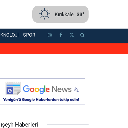
Kırıkkale
33°
EKNOLOJI
SPOR
Kırıkkale’de uyuşturucu operasyo
lışeyh Haberleri