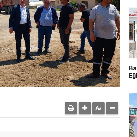
Bal
Eğ