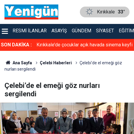
Kırıkkale
33°
RESMI İLANLAR
ASAYIŞ
GÜNDEM
SIYASET
EĞITIM
a sinema keyfi
SON DAKİKA :
Kırıkkale’de uyuşturucu operasyonu!
Ana Sayfa
Çelebi Haberleri
Çelebi’de el emeği göz
nurları sergilendi
Çelebi’de el emeği göz nurları
sergilendi