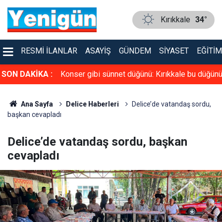
Kırıkkale
34°
RESMI İLANLAR
ASAYIŞ
GÜNDEM
SIYASET
EĞITIM
üven tazeledi!
SON DAKİKA :
Konser gibi sünnet düğünü: Kırıkkale bu düğün
konuşuyor
Ana Sayfa
Delice Haberleri
Delice’de vatandaş sordu,
başkan cevapladı
Delice’de vatandaş sordu, başkan
cevapladı