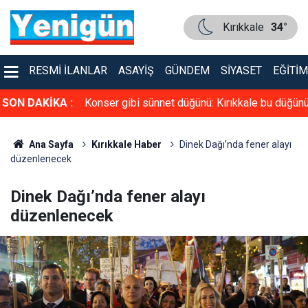
Kırıkkale
34°
RESMI İLANLAR
ASAYIŞ
GÜNDEM
SIYASET
EĞITIM
üven tazeledi!
SON DAKİKA :
Konser gibi sünnet düğünü: Kırıkkale bu düğün
konuşuyor
Ana Sayfa
Kırıkkale Haber
Dinek Dağı’nda fener alayı
düzenlenecek
Dinek Dağı’nda fener alayı
düzenlenecek