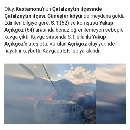
Olay,
Kastamonu'
nun
Çatalzeytin ilçesinde
Çatalzeytin ilçesi
,
Güneşler köyü
nde meydana geldi.
Edinilen bilgiye göre,
S.T.
(62) ve komşusu
Yakup
Açıkgöz
(64) arasında henüz öğrenilemeyen sebeple
kavga çıktı. Kavga sırasında S.T. silahla
Yakup
Açıkgöz'e
ateş etti. Vurulan
Açıkgöz
olay yerinde
hayatını kaybetti. Kavgada E.F. ise yaralandı.