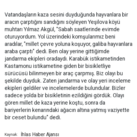
Vatandaşların kaza sesini duyduğunda hayvanlara bir
aracın çarptığını sandığını söyleyen Yeşilova köyü
muhtarı Yılmaz Akgül, "Sabah saatlerinde evimde
oturuyordum. Yol üzerindeki komşularımız beni
aradılar, "millet çevre yoluna koşuyor, galiba hayvanlara
araba çarptı" dedi. Ben olay yerine gittiğimde
jandarma ekipleri oradaydı. Karabük istikametinden
Kastamonu istikametine giden bir bisikletliye
sürücüsü bilinmeyen bir araç çarpmış. Biz olayı bu
şekilde duyduk. Zaten jandarma ve olay yeri inceleme
ekipleri geldiler ve incelemelerde bulundular. Bizler
sadece yolda bir bisikletinin ezildiğini gördük. Olayı
gören millet de kaza yerine koştu, sonra da
bariyerlerin kenarındaki ağacın altına yatmış vaziyette
bir ceset bulundu" dedi.
İhlas Haber Ajansı
Kaynak: