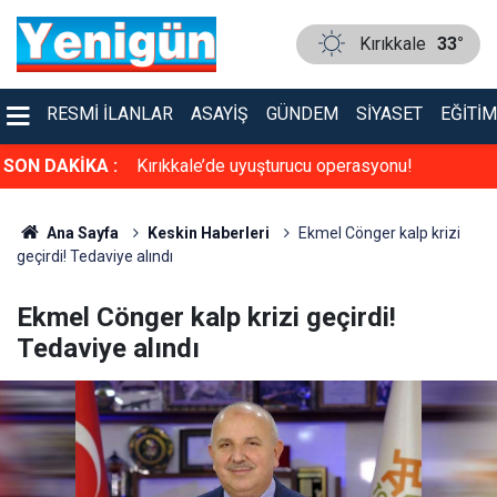
Kırıkkale
33°
RESMI İLANLAR
ASAYIŞ
GÜNDEM
SIYASET
EĞITIM
a sinema keyfi
SON DAKİKA :
Kırıkkale’de uyuşturucu operasyonu!
Ana Sayfa
Keskin Haberleri
Ekmel Cönger kalp krizi
geçirdi! Tedaviye alındı
Ekmel Cönger kalp krizi geçirdi!
Tedaviye alındı