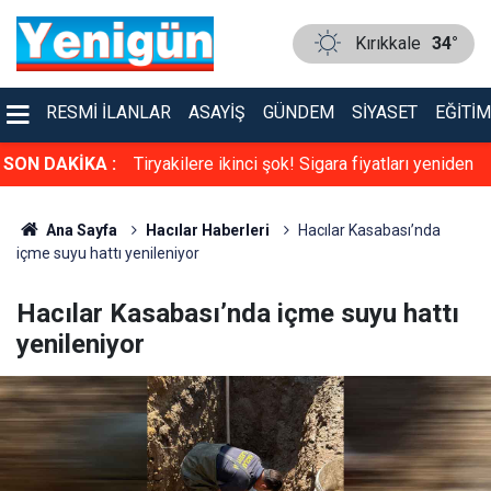
Kırıkkale
34°
RESMI İLANLAR
ASAYIŞ
GÜNDEM
SIYASET
EĞITIM
atları yeniden
SON DAKİKA :
Kastamonu’da yasa dışı palamut avcılığına
geçit yok: 4 kişiye para cezası uygulandı
Ana Sayfa
Hacılar Haberleri
Hacılar Kasabası’nda
içme suyu hattı yenileniyor
Hacılar Kasabası’nda içme suyu hattı
yenileniyor