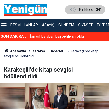
Kırıkkale
34°
RESMI İLANLAR
ASAYIŞ
GÜNDEM
SIYASET
EĞITIM
çamadı
SON DAKİKA :
İsmail Balaban başpehlivan oldu
Ana Sayfa
Karakeçili Haberleri
Karakeçili’de kitap
sevgisi ödüllendirildi
Karakeçili’de kitap sevgisi
ödüllendirildi